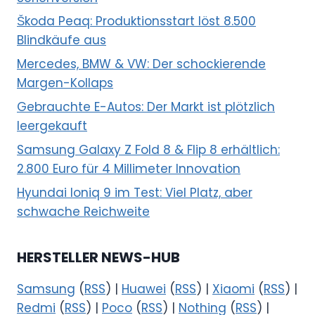
Škoda Peaq: Produktionsstart löst 8.500
Blindkäufe aus
Mercedes, BMW & VW: Der schockierende
Margen-Kollaps
Gebrauchte E-Autos: Der Markt ist plötzlich
leergekauft
Samsung Galaxy Z Fold 8 & Flip 8 erhältlich:
2.800 Euro für 4 Millimeter Innovation
Hyundai Ioniq 9 im Test: Viel Platz, aber
schwache Reichweite
HERSTELLER NEWS-HUB
Samsung
(
RSS
) |
Huawei
(
RSS
) |
Xiaomi
(
RSS
) |
Redmi
(
RSS
) |
Poco
(
RSS
) |
Nothing
(
RSS
) |