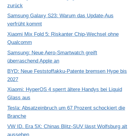
zurück
Samsung Galaxy S23: Warum das Update-Aus
verfrüht kommt
Xiaomi Mix Fold 5: Riskanter Chip-Wechsel ohne
Qualcomm
Samsung: Neue Aero-Smartwatch greift
überraschend Apple an
BYD: Neue Feststoffakku-Patente bremsen Hype bis
2027
Xiaomi: HyperOS 4 sperrt ältere Handys bei Liquid
Glass aus
Tesla: Absatzeinbruch um 67 Prozent schockiert die
Branche
VW ID. Era 5X: Chinas Blitz-SUV lässt Wolfsburg alt
aussehen