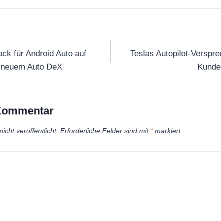
tion
k für Android Auto auf
Teslas Autopilot-Verspr
 neuem Auto DeX
Kunde 
 Kommentar
icht veröffentlicht.
Erforderliche Felder sind mit
*
markiert