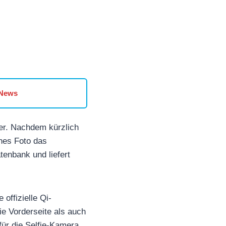
 News
er. Nachdem kürzlich
hes Foto das
tenbank und liefert
ffizielle Qi-
die Vorderseite als auch
für die Selfie-Kamera.