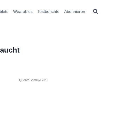
blets
Wearables
Testberichte
Abonnieren
taucht
Quelle: SammyGuru