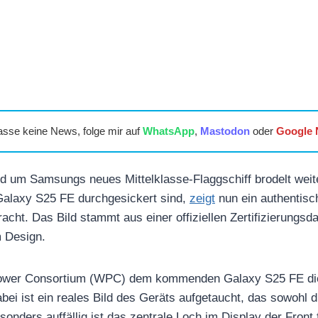
asse keine News, folge mir auf
WhatsApp
,
Mastodon
oder
Google
d um Samsungs neues Mittelklasse-Flaggschiff brodelt weit
Galaxy S25 FE durchgesickert sind,
zeigt
nun ein authentisc
acht. Das Bild stammt aus einer offiziellen Zertifizierungsda
 Design.
ower Consortium (WPC) dem kommenden Galaxy S25 FE die o
 Dabei ist ein reales Bild des Geräts aufgetaucht, das sowohl 
sonders auffällig ist das zentrale Loch im Display der Front 