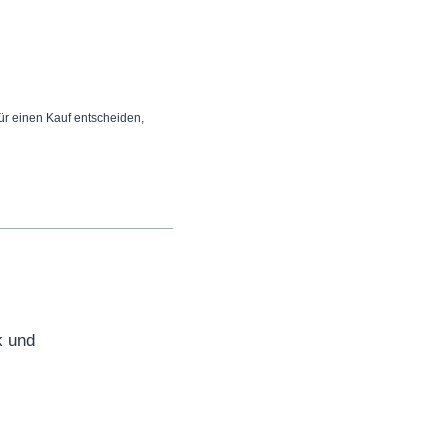
 für einen Kauf entscheiden,
k und