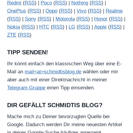
Redmi
(
RSS
) |
Poco
(
RSS
) |
Nothing
(
RSS
) |
OnePlus
(
RSS
) |
Oppo
(
RSS
) |
Vivo
(
RSS
) |
Realme
(
RSS
) |
Sony
(
RSS
) |
Motorola
(
RSS
) |
Honor
(
RSS
) |
Nokia
(
RSS
) |
HTC
(
RSS
) |
LG
(
RSS
) |
Apple
(
RSS
) |
ZTE
(
RSS
)
TIPP SENDEN!
Ihr könnt einfach den klassischen Weg über eine E-
Mail an
mail<at>schmidtisblog.de
wählen oder mir
aber auch mit einer Direktnachricht in meiner
Telegram-Gruppe
einen Tipp einsenden.
DIR GEFÄLLT SCHMIDTIS BLOG?
Mache mich zu Deiner bevorzugten Quelle bei
Google. Dadurch werden Dir meine neuesten Artikel
in deiner Google-Suche häufiger angezeigt.