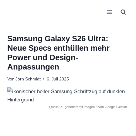
Zum
Inhalt
springen
Samsung Galaxy S26 Ultra:
Neue Specs enthüllen mehr
Power und Design-
Anpassungen
Von
Jörn Schmidt
6. Juli 2025
Quelle: KI-generiert mit Imagen 3 von Google Gemini