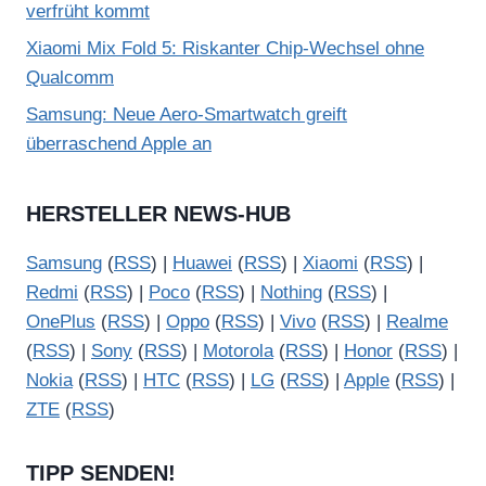
verfrüht kommt
Xiaomi Mix Fold 5: Riskanter Chip-Wechsel ohne
Qualcomm
Samsung: Neue Aero-Smartwatch greift
überraschend Apple an
HERSTELLER NEWS-HUB
Samsung
(
RSS
) |
Huawei
(
RSS
) |
Xiaomi
(
RSS
) |
Redmi
(
RSS
) |
Poco
(
RSS
) |
Nothing
(
RSS
) |
OnePlus
(
RSS
) |
Oppo
(
RSS
) |
Vivo
(
RSS
) |
Realme
(
RSS
) |
Sony
(
RSS
) |
Motorola
(
RSS
) |
Honor
(
RSS
) |
Nokia
(
RSS
) |
HTC
(
RSS
) |
LG
(
RSS
) |
Apple
(
RSS
) |
ZTE
(
RSS
)
TIPP SENDEN!