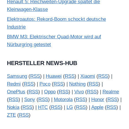
Renault 5: Reichweiten-Upgrade spaltet die
Kleinwagen-Klasse
Elektroautos: Rekord-Boom schockt deutsche
Industrie
BMW M3: Elektrischer Quad-Motor wird auf
Nürburgring getestet
HERSTELLER NEWS-HUB
Samsung
(
RSS
) |
Huawei
(
RSS
) |
Xiaomi
(
RSS
) |
Redmi
(
RSS
) |
Poco
(
RSS
) |
Nothing
(
RSS
) |
OnePlus
(
RSS
) |
Oppo
(
RSS
) |
Vivo
(
RSS
) |
Realme
(
RSS
) |
Sony
(
RSS
) |
Motorola
(
RSS
) |
Honor
(
RSS
) |
Nokia
(
RSS
) |
HTC
(
RSS
) |
LG
(
RSS
) |
Apple
(
RSS
) |
ZTE
(
RSS
)