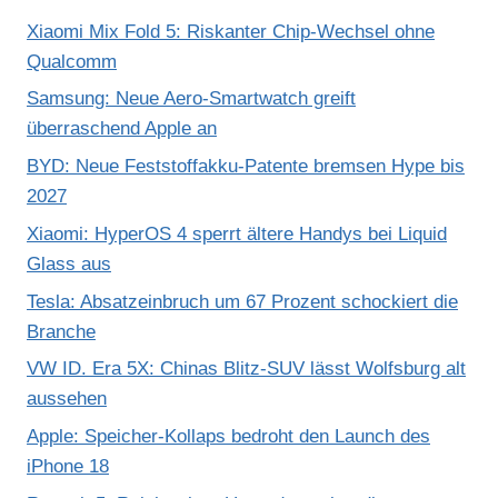
Xiaomi Mix Fold 5: Riskanter Chip-Wechsel ohne
Qualcomm
Samsung: Neue Aero-Smartwatch greift
überraschend Apple an
BYD: Neue Feststoffakku-Patente bremsen Hype bis
2027
Xiaomi: HyperOS 4 sperrt ältere Handys bei Liquid
Glass aus
Tesla: Absatzeinbruch um 67 Prozent schockiert die
Branche
VW ID. Era 5X: Chinas Blitz-SUV lässt Wolfsburg alt
aussehen
Apple: Speicher-Kollaps bedroht den Launch des
iPhone 18