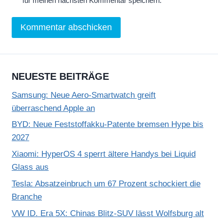
für meinen nächsten Kommentar speichern.
NEUESTE BEITRÄGE
Samsung: Neue Aero-Smartwatch greift
überraschend Apple an
BYD: Neue Feststoffakku-Patente bremsen Hype bis
2027
Xiaomi: HyperOS 4 sperrt ältere Handys bei Liquid
Glass aus
Tesla: Absatzeinbruch um 67 Prozent schockiert die
Branche
VW ID. Era 5X: Chinas Blitz-SUV lässt Wolfsburg alt