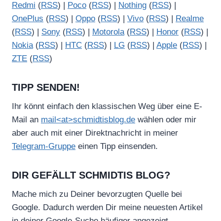
Redmi
(
RSS
) |
Poco
(
RSS
) |
Nothing
(
RSS
) |
OnePlus
(
RSS
) |
Oppo
(
RSS
) |
Vivo
(
RSS
) |
Realme
(
RSS
) |
Sony
(
RSS
) |
Motorola
(
RSS
) |
Honor
(
RSS
) |
Nokia
(
RSS
) |
HTC
(
RSS
) |
LG
(
RSS
) |
Apple
(
RSS
) |
ZTE
(
RSS
)
TIPP SENDEN!
Ihr könnt einfach den klassischen Weg über eine E-
Mail an
mail<at>schmidtisblog.de
wählen oder mir
aber auch mit einer Direktnachricht in meiner
Telegram-Gruppe
einen Tipp einsenden.
DIR GEFÄLLT SCHMIDTIS BLOG?
Mache mich zu Deiner bevorzugten Quelle bei
Google. Dadurch werden Dir meine neuesten Artikel
in deiner Google-Suche häufiger angezeigt.