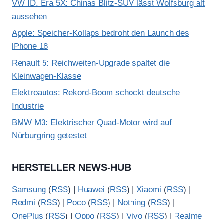
VW ID. Era 5X: Chinas Blitz-SUV lässt Wolfsburg alt
aussehen
Apple: Speicher-Kollaps bedroht den Launch des
iPhone 18
Renault 5: Reichweiten-Upgrade spaltet die
Kleinwagen-Klasse
Elektroautos: Rekord-Boom schockt deutsche
Industrie
BMW M3: Elektrischer Quad-Motor wird auf
Nürburgring getestet
HERSTELLER NEWS-HUB
Samsung
(
RSS
) |
Huawei
(
RSS
) |
Xiaomi
(
RSS
) |
Redmi
(
RSS
) |
Poco
(
RSS
) |
Nothing
(
RSS
) |
OnePlus
(
RSS
) |
Oppo
(
RSS
) |
Vivo
(
RSS
) |
Realme