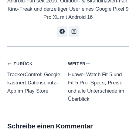
Android-Fan seit 2010, Outdoor- & Skandinavien-Fan,
Kino-Freak und derzeitiger User eines Google Pixel 9
Pro XL mit Android 16
Beitragsnavigation
ZURÜCK
WEITER
TrackerControl: Google
Huawei Watch Fit 5 und
kastriert Datenschutz-
Fit 5 Pro: Specs, Preise
App im Play Store
und alle Unterschiede im
Überblick
Schreibe einen Kommentar