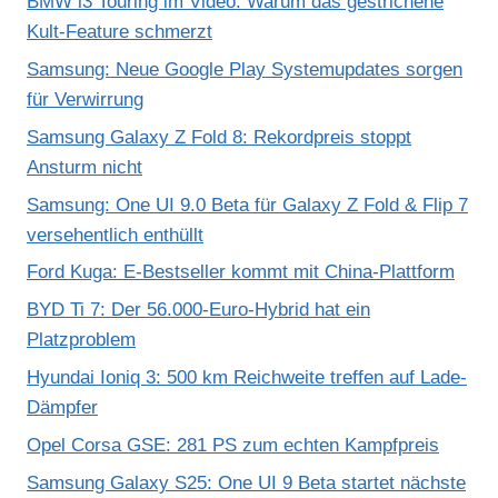
BMW i3 Touring im Video: Warum das gestrichene
Kult-Feature schmerzt
Samsung: Neue Google Play Systemupdates sorgen
für Verwirrung
Samsung Galaxy Z Fold 8: Rekordpreis stoppt
Ansturm nicht
Samsung: One UI 9.0 Beta für Galaxy Z Fold & Flip 7
versehentlich enthüllt
Ford Kuga: E-Bestseller kommt mit China-Plattform
BYD Ti 7: Der 56.000-Euro-Hybrid hat ein
Platzproblem
Hyundai Ioniq 3: 500 km Reichweite treffen auf Lade-
Dämpfer
Opel Corsa GSE: 281 PS zum echten Kampfpreis
Samsung Galaxy S25: One UI 9 Beta startet nächste