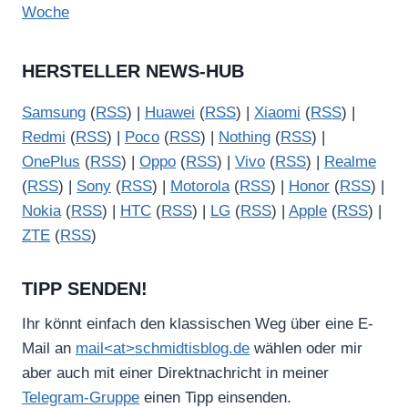
Woche
HERSTELLER NEWS-HUB
Samsung
(
RSS
) |
Huawei
(
RSS
) |
Xiaomi
(
RSS
) |
Redmi
(
RSS
) |
Poco
(
RSS
) |
Nothing
(
RSS
) |
OnePlus
(
RSS
) |
Oppo
(
RSS
) |
Vivo
(
RSS
) |
Realme
(
RSS
) |
Sony
(
RSS
) |
Motorola
(
RSS
) |
Honor
(
RSS
) |
Nokia
(
RSS
) |
HTC
(
RSS
) |
LG
(
RSS
) |
Apple
(
RSS
) |
ZTE
(
RSS
)
TIPP SENDEN!
Ihr könnt einfach den klassischen Weg über eine E-
Mail an
mail<at>schmidtisblog.de
wählen oder mir
aber auch mit einer Direktnachricht in meiner
Telegram-Gruppe
einen Tipp einsenden.