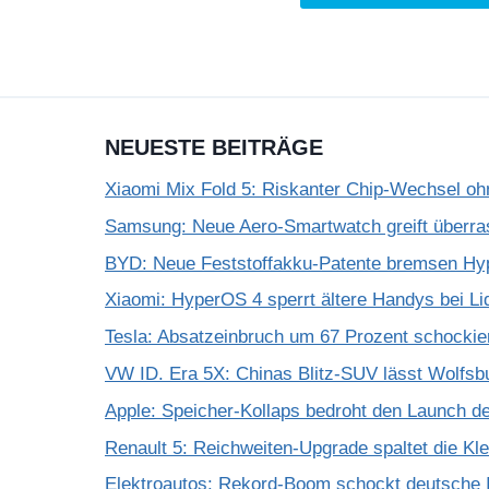
NEUESTE BEITRÄGE
Xiaomi Mix Fold 5: Riskanter Chip-Wechsel 
Samsung: Neue Aero-Smartwatch greift überra
BYD: Neue Feststoffakku-Patente bremsen Hy
Xiaomi: HyperOS 4 sperrt ältere Handys bei Li
Tesla: Absatzeinbruch um 67 Prozent schockie
VW ID. Era 5X: Chinas Blitz-SUV lässt Wolfsb
Apple: Speicher-Kollaps bedroht den Launch d
Renault 5: Reichweiten-Upgrade spaltet die K
Elektroautos: Rekord-Boom schockt deutsche I