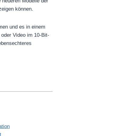
e neueren Modelle der
zeigen können.
hmen und es in einem
oder Video im 10-Bit-
ebensechteres
ation
t