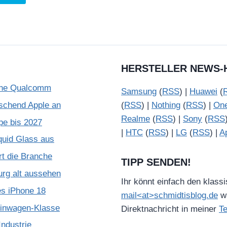
HERSTELLER NEWS-
ohne Qualcomm
Samsung
(
RSS
) |
Huawei
(
schend Apple an
(
RSS
) |
Nothing
(
RSS
) |
On
Realme
(
RSS
) |
Sony
(
RSS
pe bis 2027
|
HTC
(
RSS
) |
LG
(
RSS
) |
A
quid Glass aus
rt die Branche
TIPP SENDEN!
urg alt aussehen
Ihr könnt einfach den klass
es iPhone 18
mail<at>schmidtisblog.de
wä
leinwagen-Klasse
Direktnachricht in meiner
T
ndustrie