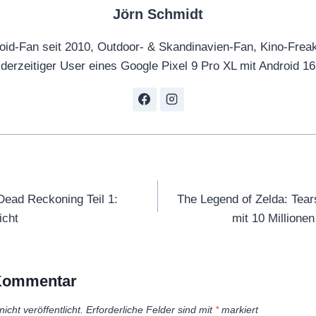
Jörn Schmidt
oid-Fan seit 2010, Outdoor- & Skandinavien-Fan, Kino-Frea
derzeitiger User eines Google Pixel 9 Pro XL mit Android 16
tion
Dead Reckoning Teil 1:
The Legend of Zelda: Tear
icht
mit 10 Millione
 Kommentar
icht veröffentlicht.
Erforderliche Felder sind mit
*
markiert