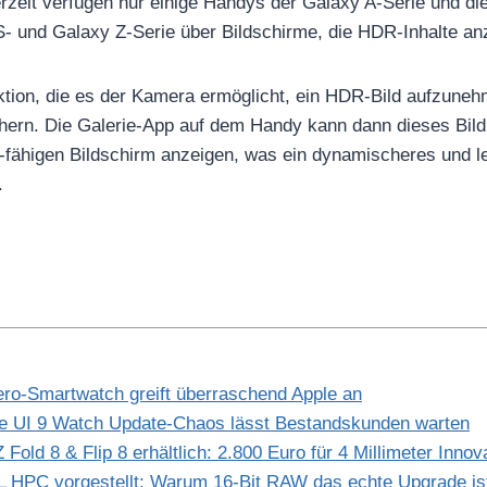
erzeit verfügen nur einige Handys der Galaxy A-Serie und di
- und Galaxy Z-Serie über Bildschirme, die HDR-Inhalte an
ktion, die es der Kamera ermöglicht, ein HDR-Bild aufzune
hern. Die Galerie-App auf dem Handy kann dann dieses Bild 
fähigen Bildschirm anzeigen, was ein dynamischeres und l
.
o-Smartwatch greift überraschend Apple an
e UI 9 Watch Update-Chaos lässt Bestandskunden warten
old 8 & Flip 8 erhältlich: 2.800 Euro für 4 Millimeter Innov
HPC vorgestellt: Warum 16-Bit RAW das echte Upgrade is