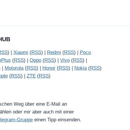
HUB
RSS
) |
Xiaomi
(
RSS
) |
Redmi
(
RSS
) |
Poco
ePlus
(
RSS
) |
Oppo
(
RSS
) |
Vivo
(
RSS
) |
) |
Motorola
(
RSS
) |
Honor
(
RSS
) |
Nokia
(
RSS
)
pple
(
RSS
) |
ZTE
(
RSS
)
ischen Weg über eine E-Mail an
hlen oder mir aber auch mit einer
elegram-Gruppe
einen Tipp einsenden.