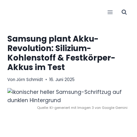
Zum
Inhalt
springen
Samsung plant Akku-
Revolution: Silizium-
Kohlenstoff & Festkörper-
Akkus im Test
Von
Jörn Schmidt
16. Juni 2025
Quelle: KI-generiert mit Imagen 3 von Google Gemini