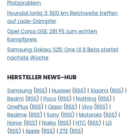
Platzproblem
Hyundai Ioniq 3: 500 km Reichweite treffen
auf Lade-Dämpfer
Opel Corsa GSE: 281 PS zum echten
Kampfpreis
Samsung Galaxy S25: One UI 9 Beta startet
nächste Woche
HERSTELLER NEWS-HUB
Samsung
(
RSS
) |
Huawei
(
RSS
) |
Xiaomi
(
RSS
) |
Redmi
(
RSS
) |
Poco
(
RSS
) |
Nothing
(
RSS
) |
OnePlus
(
RSS
) |
Oppo
(
RSS
) |
Vivo
(
RSS
) |
Realme
(
RSS
) |
Sony
(
RSS
) |
Motorola
(
RSS
) |
Honor
(
RSS
) |
Nokia
(
RSS
) |
HTC
(
RSS
) |
LG
(
RSS
) |
Apple
(
RSS
) |
ZTE
(
RSS
)