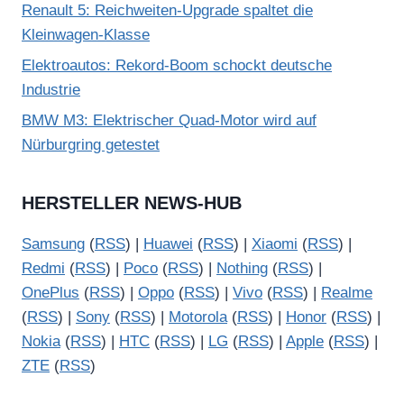
Renault 5: Reichweiten-Upgrade spaltet die
Kleinwagen-Klasse
Elektroautos: Rekord-Boom schockt deutsche
Industrie
BMW M3: Elektrischer Quad-Motor wird auf
Nürburgring getestet
HERSTELLER NEWS-HUB
Samsung
(
RSS
) |
Huawei
(
RSS
) |
Xiaomi
(
RSS
) |
Redmi
(
RSS
) |
Poco
(
RSS
) |
Nothing
(
RSS
) |
OnePlus
(
RSS
) |
Oppo
(
RSS
) |
Vivo
(
RSS
) |
Realme
(
RSS
) |
Sony
(
RSS
) |
Motorola
(
RSS
) |
Honor
(
RSS
) |
Nokia
(
RSS
) |
HTC
(
RSS
) |
LG
(
RSS
) |
Apple
(
RSS
) |
ZTE
(
RSS
)