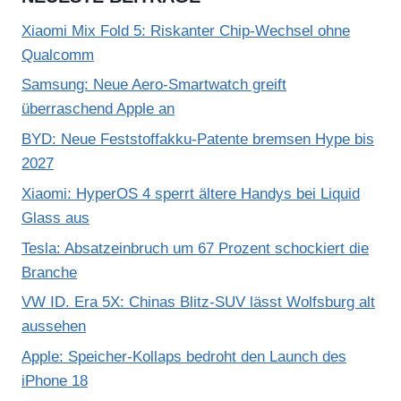
Xiaomi Mix Fold 5: Riskanter Chip-Wechsel ohne
Qualcomm
Samsung: Neue Aero-Smartwatch greift
überraschend Apple an
BYD: Neue Feststoffakku-Patente bremsen Hype bis
2027
Xiaomi: HyperOS 4 sperrt ältere Handys bei Liquid
Glass aus
Tesla: Absatzeinbruch um 67 Prozent schockiert die
Branche
VW ID. Era 5X: Chinas Blitz-SUV lässt Wolfsburg alt
aussehen
Apple: Speicher-Kollaps bedroht den Launch des
iPhone 18