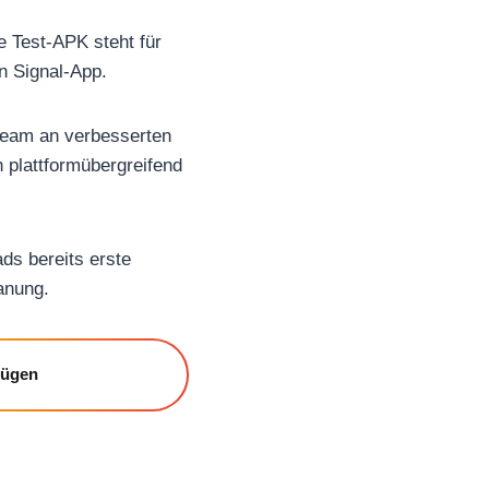
 Test-APK steht für
en Signal-App.
rteam an verbesserten
h plattformübergreifend
ds bereits erste
lanung.
fügen