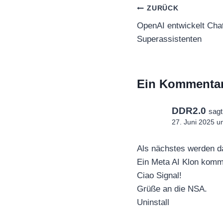
Beitragsnaviga
ZURÜCK
OpenAI entwickelt Cha
Superassistenten
Ein Kommenta
DDR2.0
sagt
27. Juni 2025 u
Als nächstes werden d
Ein Meta AI Klon komm
Ciao Signal!
Grüße an die NSA.
Uninstall