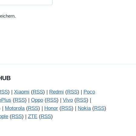
eichern.
HUB
RSS
) |
Xiaomi
(
RSS
) |
Redmi
(
RSS
) |
Poco
ePlus
(
RSS
) |
Oppo
(
RSS
) |
Vivo
(
RSS
) |
) |
Motorola
(
RSS
) |
Honor
(
RSS
) |
Nokia
(
RSS
)
pple
(
RSS
) |
ZTE
(
RSS
)