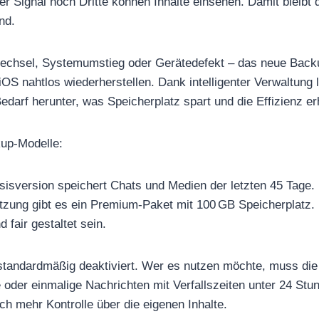
er Signal noch Dritte können Inhalte einsehen. Damit bleibt
nd.
chsel, Systemumstieg oder Gerätedefekt – das neue Backup
OS nahtlos wiederherstellen. Dank intelligenter Verwaltung 
edarf herunter, was Speicherplatz spart und die Effizienz er
kup-Modelle:
sisversion speichert Chats und Medien der letzten 45 Tage.
tzung gibt es ein Premium-Paket mit 100 GB Speicherplatz. P
 fair gestaltet sein.
standardmäßig deaktiviert. Wer es nutzen möchte, muss die
 oder einmalige Nachrichten mit Verfallszeiten unter 24 St
och mehr Kontrolle über die eigenen Inhalte.