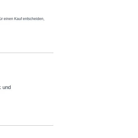
 für einen Kauf entscheiden,
k und