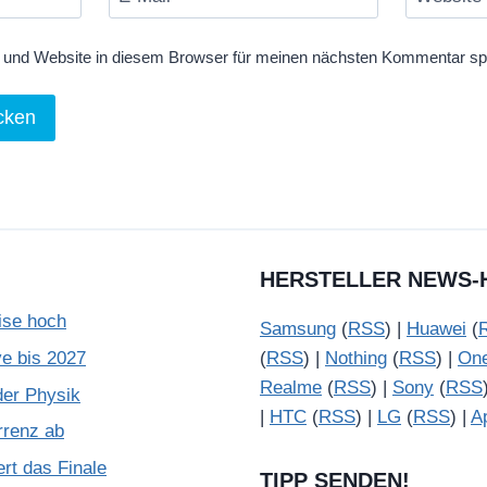
und Website in diesem Browser für meinen nächsten Kommentar sp
HERSTELLER NEWS-
ise hoch
Samsung
(
RSS
) |
Huawei
(
e bis 2027
(
RSS
) |
Nothing
(
RSS
) |
On
Realme
(
RSS
) |
Sony
(
RSS
der Physik
|
HTC
(
RSS
) |
LG
(
RSS
) |
A
rrenz ab
rt das Finale
TIPP SENDEN!