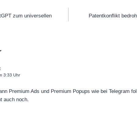
tion
tGPT zum universellen
Patentkonflikt bedro
r
:
m 3:33 Uhr
ann Premium Ads und Premium Popups wie bei Telegram fol
t auch noch.