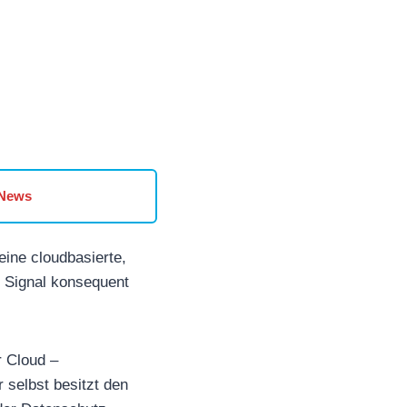
 News
eine cloudbasierte,
t Signal konsequent
r Cloud –
 selbst besitzt den