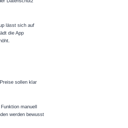
 der Datenschutz
 lässt sich auf
lädt die App
höht.
reise sollen klar
 Funktion manuell
unden werden bewusst