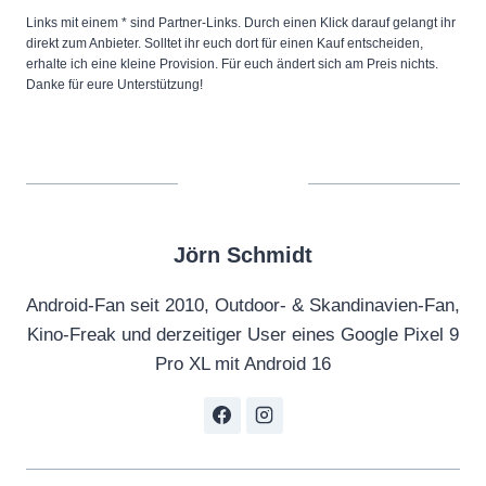
e
3
Links mit einem * sind Partner-Links. Durch einen Klick darauf gelangt ihr
l
|
direkt zum Anbieter. Solltet ihr euch dort für einen Kauf entscheiden,
erhalte ich eine kleine Provision. Für euch ändert sich am Preis nichts.
l
O
Danke für eure Unterstützung!
e
f
r
f
T
i
r
c
a
i
i
Jörn Schmidt
a
l
l
Android-Fan seit 2010, Outdoor- & Skandinavien-Fan,
e
T
Kino-Freak und derzeitiger User eines Google Pixel 9
r
r
Pro XL mit Android 16
“
a
v
i
o
l
n
e