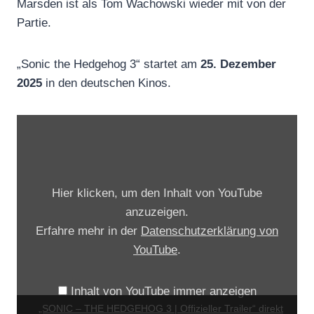
Marsden ist als Tom Wachowski wieder mit von der
Partie.
„Sonic the Hedgehog 3“ startet am
25. Dezember
2025
in den deutschen Kinos.
„
S
O
N
Hier klicken, um den Inhalt von YouTube
I
anzuzeigen.
C
Erfahre mehr in der
Datenschutzerklärung von
–
YouTube
.
T
H
Inhalt von YouTube immer anzeigen
E
„
„SONIC – THE HEDGEHOG 3 | Offizieller Trailer“ direkt