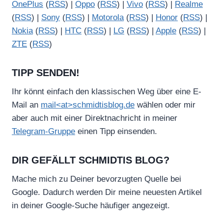
OnePlus
(
RSS
) |
Oppo
(
RSS
) |
Vivo
(
RSS
) |
Realme
(
RSS
) |
Sony
(
RSS
) |
Motorola
(
RSS
) |
Honor
(
RSS
) |
Nokia
(
RSS
) |
HTC
(
RSS
) |
LG
(
RSS
) |
Apple
(
RSS
) |
ZTE
(
RSS
)
TIPP SENDEN!
Ihr könnt einfach den klassischen Weg über eine E-
Mail an
mail<at>schmidtisblog.de
wählen oder mir
aber auch mit einer Direktnachricht in meiner
Telegram-Gruppe
einen Tipp einsenden.
DIR GEFÄLLT SCHMIDTIS BLOG?
Mache mich zu Deiner bevorzugten Quelle bei
Google. Dadurch werden Dir meine neuesten Artikel
in deiner Google-Suche häufiger angezeigt.