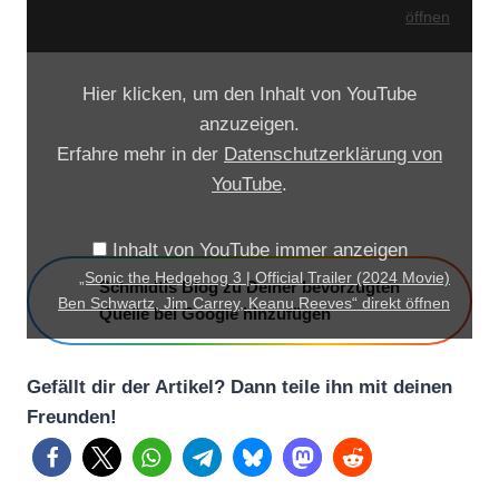
H
S
öffnen
E
o
D
n
Hier klicken, um den Inhalt von YouTube
G
i
anzuzeigen.
E
c
Erfahre mehr in der
Datenschutzerklärung von
H
t
YouTube
.
O
h
G
e
Inhalt von YouTube immer anzeigen
3
H
„Sonic the Hedgehog 3 | Official Trailer (2024 Movie)
Schmidtis Blog zu Deiner bevorzugten
|
e
Ben Schwartz, Jim Carrey, Keanu Reeves“ direkt öffnen
Quelle bei Google hinzufügen
O
d
f
g
f
Gefällt dir der Artikel? Dann teile ihn mit deinen
e
i
Freunden!
h
z
o
i
g