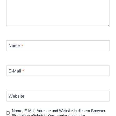
c
h
w
a
r
t
Name
*
z
,
J
i
E-Mail
*
m
C
a
Website
r
r
Name, E-Mail-Adresse und Website in diesem Browser
e
für meinen nächsten Kommentar speichern.