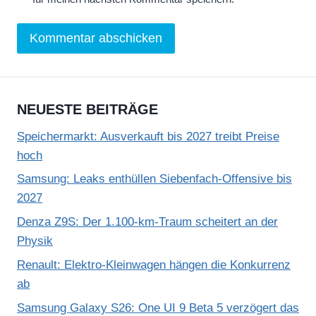
y
,
K
e
a
NEUESTE BEITRÄGE
n
u
Speichermarkt: Ausverkauft bis 2027 treibt Preise
R
hoch
e
Samsung: Leaks enthüllen Siebenfach-Offensive bis
e
2027
v
Denza Z9S: Der 1.100-km-Traum scheitert an der
e
Physik
s
Renault: Elektro-Kleinwagen hängen die Konkurrenz
“
ab
v
o
Samsung Galaxy S26: One UI 9 Beta 5 verzögert das