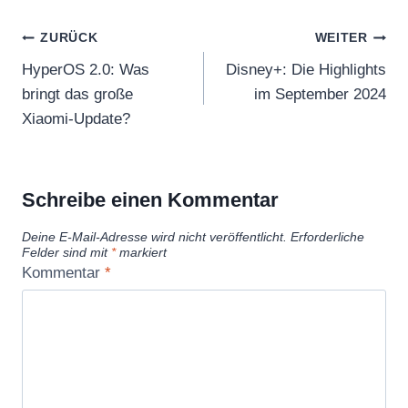
Y
r
o
Beitragsnavigation
(
ZURÜCK
WEITER
u
2
HyperOS 2.0: Was
Disney+: Die Highlights
T
0
bringt das große
im September 2024
u
2
Xiaomi-Update?
b
4
e
M
a
o
Schreibe einen Kommentar
n
v
z
Deine E-Mail-Adresse wird nicht veröffentlicht.
Erforderliche
i
Felder sind mit
*
markiert
e
e
Kommentar
*
i
)
g
B
e
e
n
n
S