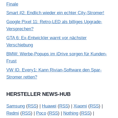
n
Finale
Y
Smart #2: Endlich wieder ein echter City-Stromer!
o
Google Pixel 11: Retro-LED als billiges Upgrade-
u
Versprechen?
T
GTA 6: Ex-Entwickler warnt vor nächster
u
Verschiebung
b
BMW: Werbe-Popups im iDrive sorgen für Kunden-
e
Frust
a
VW ID. Every1: Kann Rivian-Software den Spar-
n
Stromer retten?
z
e
i
HERSTELLER NEWS-HUB
g
Samsung
(
RSS
) |
Huawei
(
RSS
) |
Xiaomi
(
RSS
) |
e
Redmi
(
RSS
) |
Poco
(
RSS
) |
Nothing
(
RSS
) |
n