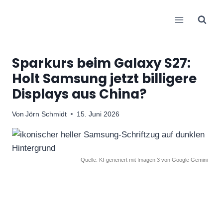
Zum
Inhalt
springen
Sparkurs beim Galaxy S27:
Holt Samsung jetzt billigere
Displays aus China?
Von
Jörn Schmidt
15. Juni 2026
Quelle: KI-generiert mit Imagen 3 von Google Gemini