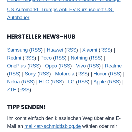
US-Automarkt: Trumps Anti-EV-Kurs isoliert US-
Autobauer
HERSTELLER NEWS-HUB
Samsung
(
RSS
) |
Huawei
(
RSS
) |
Xiaomi
(
RSS
) |
Redmi
(
RSS
) |
Poco
(
RSS
) |
Nothing
(
RSS
) |
OnePlus
(
RSS
) |
Oppo
(
RSS
) |
Vivo
(
RSS
) |
Realme
(
RSS
) |
Sony
(
RSS
) |
Motorola
(
RSS
) |
Honor
(
RSS
) |
Nokia
(
RSS
) |
HTC
(
RSS
) |
LG
(
RSS
) |
Apple
(
RSS
) |
ZTE
(
RSS
)
TIPP SENDEN!
Ihr könnt einfach den klassischen Weg über eine E-
Mail an
mail<at>schmidtisblog.de
wählen oder mir