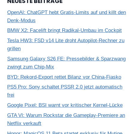
NEUESTE BEITRÄGE
OpenAI: ChatGPT hebt Gratis-Limits auf und killt den
Denk-Modus
BMW X2: Facelift bringt Radikal-Umbau im Cockpit
Tesla HW3: FSD v14 Lite droht Autopilot-Rechner zu
grillen
Samsung Galaxy S26 FE: Pressebilder & Sparzwang
zwingt zum Chip-Mix
BYD: Rekord-Export rettet Bilanz vor China-Fiasko
PS5 Pro: Sony schaltet PSSR 2.0 jetzt automatisch
frei
Google Pixel: BSI warnt vor kritischer Kernel-Lücke
GTA VI: Warum Rockstar die Gameplay-Premiere an
Netflix verkauft
Honor: MagicOS 11 Beta startet exklusiv für Mutige