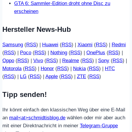
GTA 6: Sammler-Edition droht ohne Disc zu
erscheinen
Hersteller News-Hub
Samsung
(
RSS
) |
Huawei
(
RSS
) |
Xiaomi
(
RSS
) |
Redmi
(
RSS
) |
Poco
(
RSS
) |
Nothing
(
RSS
) |
OnePlus
(
RSS
) |
Oppo
(
RSS
) |
Vivo
(
RSS
) |
Realme
(
RSS
) |
Sony
(
RSS
) |
Motorola
(
RSS
) |
Honor
(
RSS
) |
Nokia
(
RSS
) |
HTC
(
RSS
) |
LG
(
RSS
) |
Apple
(
RSS
) |
ZTE
(
RSS
)
Tipp senden!
Ihr könnt einfach den klassischen Weg über eine E-Mail
an
mail<at>schmidtisblog.de
wählen oder mir aber auch
mit einer Direktnachricht in meiner
Telegram-Gruppe