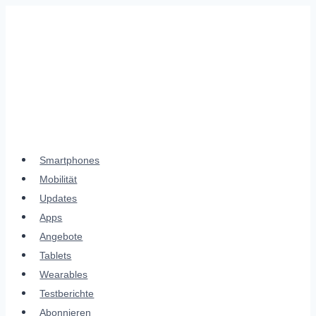
Zum
Inhalt
springen
Smartphones
Mobilität
Updates
Apps
Angebote
Tablets
Wearables
Testberichte
Abonnieren