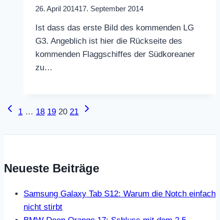
26. April 2014
17. September 2014
Ist dass das erste Bild des kommenden LG
G3. Angeblich ist hier die Rückseite des
kommenden Flaggschiffes der Südkoreaner
zu…
Seitennavigation
Vorherige
Nächste
1
…
18
19
20
21
Seite
Seite
Neueste Beiträge
Samsung Galaxy Tab S12: Warum die Notch einfach
nicht stirbt