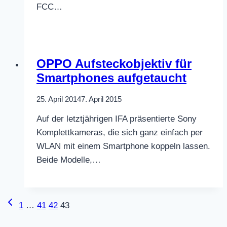
FCC…
OPPO Aufsteckobjektiv für
Smartphones aufgetaucht
25. April 2014
7. April 2015
Auf der letztjährigen IFA präsentierte Sony
Komplettkameras, die sich ganz einfach per
WLAN mit einem Smartphone koppeln lassen.
Beide Modelle,…
Seitennavigation
Vorherige
1
…
41
42
43
Seite