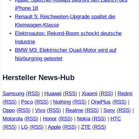
iPhone 18
Renault 5: Reichweiten-Upgrade spaltet die
Kleinwagen-Klasse
Elektroautos: Rekord-Boom schockt deutsche
Industrie
BMW M3: Elektrischer Quad-Motor wird auf
Nürburgring getestet
Hersteller News-Hub
Samsung
(
RSS
) |
Huawei
(
RSS
) |
Xiaomi
(
RSS
) |
Redmi
(
RSS
) |
Poco
(
RSS
) |
Nothing
(
RSS
) |
OnePlus
(
RSS
) |
Oppo
(
RSS
) |
Vivo
(
RSS
) |
Realme
(
RSS
) |
Sony
(
RSS
) |
Motorola
(
RSS
) |
Honor
(
RSS
) |
Nokia
(
RSS
) |
HTC
(
RSS
) |
LG
(
RSS
) |
Apple
(
RSS
) |
ZTE
(
RSS
)