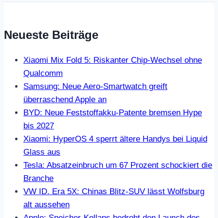
Neueste Beiträge
Xiaomi Mix Fold 5: Riskanter Chip-Wechsel ohne
Qualcomm
Samsung: Neue Aero-Smartwatch greift
überraschend Apple an
BYD: Neue Feststoffakku-Patente bremsen Hype
bis 2027
Xiaomi: HyperOS 4 sperrt ältere Handys bei Liquid
Glass aus
Tesla: Absatzeinbruch um 67 Prozent schockiert die
Branche
VW ID. Era 5X: Chinas Blitz-SUV lässt Wolfsburg
alt aussehen
Apple: Speicher-Kollaps bedroht den Launch des