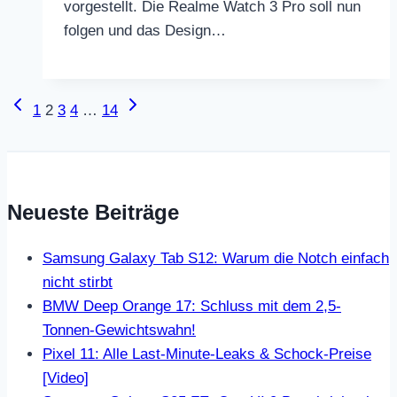
vorgestellt. Die Realme Watch 3 Pro soll nun
folgen und das Design…
Seitennavigation
Vorherige
Nächste
1
2
3
4
…
14
Seite
Seite
Neueste Beiträge
Samsung Galaxy Tab S12: Warum die Notch einfach
nicht stirbt
BMW Deep Orange 17: Schluss mit dem 2,5-
Tonnen-Gewichtswahn!
Pixel 11: Alle Last-Minute-Leaks & Schock-Preise
[Video]