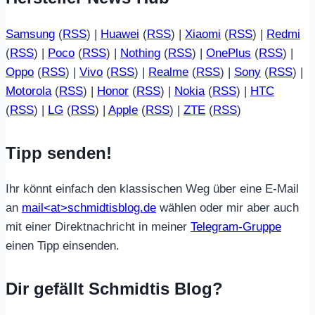
Samsung
(
RSS
) |
Huawei
(
RSS
) |
Xiaomi
(
RSS
) |
Redmi
(
RSS
) |
Poco
(
RSS
) |
Nothing
(
RSS
) |
OnePlus
(
RSS
) |
Oppo
(
RSS
) |
Vivo
(
RSS
) |
Realme
(
RSS
) |
Sony
(
RSS
) |
Motorola
(
RSS
) |
Honor
(
RSS
) |
Nokia
(
RSS
) |
HTC
(
RSS
) |
LG
(
RSS
) |
Apple
(
RSS
) |
ZTE
(
RSS
)
Tipp senden!
Ihr könnt einfach den klassischen Weg über eine E-Mail
an
mail<at>schmidtisblog.de
wählen oder mir aber auch
mit einer Direktnachricht in meiner
Telegram-Gruppe
einen Tipp einsenden.
Dir gefällt Schmidtis Blog?