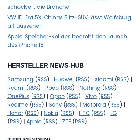
schockiert die Branche
VW ID. Era 5X: Chinas Blitz-SUV lässt Wolfsburg
alt aussehen
Apple: Speicher-Kollaps bedroht den Launch
des iPhone 18
HERSTELLER NEWS-HUB
Samsung
(
RSS
) |
Huawei
(
RSS
) |
Xiaomi
(
RSS
) |
Redmi
(
RSS
) |
Poco
(
RSS
) |
Nothing
(
RSS
) |
OnePlus
(
RSS
) |
Oppo
(
RSS
) |
Vivo
(
RSS
) |
Realme
(
RSS
) |
Sony
(
RSS
) |
Motorola
(
RSS
) |
Honor
(
RSS
) |
Nokia
(
RSS
) |
HTC
(
RSS
) |
LG
(
RSS
) |
Apple
(
RSS
) |
ZTE
(
RSS
)