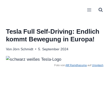
Zum
Inhalt
springen
Tesla Full Self-Driving: Endlich
kommt Bewegung in Europa!
Von
Jörn Schmidt
5. September 2024
Foto von
Afif Ramdhasuma
auf
Unsplash