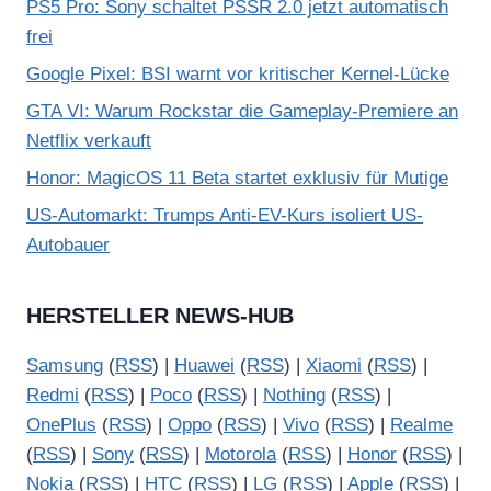
PS5 Pro: Sony schaltet PSSR 2.0 jetzt automatisch
frei
Google Pixel: BSI warnt vor kritischer Kernel-Lücke
GTA VI: Warum Rockstar die Gameplay-Premiere an
Netflix verkauft
Honor: MagicOS 11 Beta startet exklusiv für Mutige
US-Automarkt: Trumps Anti-EV-Kurs isoliert US-
Autobauer
HERSTELLER NEWS-HUB
Samsung
(
RSS
) |
Huawei
(
RSS
) |
Xiaomi
(
RSS
) |
Redmi
(
RSS
) |
Poco
(
RSS
) |
Nothing
(
RSS
) |
OnePlus
(
RSS
) |
Oppo
(
RSS
) |
Vivo
(
RSS
) |
Realme
(
RSS
) |
Sony
(
RSS
) |
Motorola
(
RSS
) |
Honor
(
RSS
) |
Nokia
(
RSS
) |
HTC
(
RSS
) |
LG
(
RSS
) |
Apple
(
RSS
) |