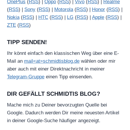
OnePlus
(
RSS
) |
Oppo
(
RSS
) |
Vivo
(
RSS
) |
Realme
(
RSS
) |
Sony
(
RSS
) |
Motorola
(
RSS
) |
Honor
(
RSS
) |
Nokia
(
RSS
) |
HTC
(
RSS
) |
LG
(
RSS
) |
Apple
(
RSS
) |
ZTE
(
RSS
)
TIPP SENDEN!
Ihr könnt einfach den klassischen Weg über eine E-
Mail an
mail<at>schmidtisblog.de
wählen oder mir
aber auch mit einer Direktnachricht in meiner
Telegram-Gruppe
einen Tipp einsenden.
DIR GEFÄLLT SCHMIDTIS BLOG?
Mache mich zu Deiner bevorzugten Quelle bei
Google. Dadurch werden Dir meine neuesten Artikel
in deiner Google-Suche häufiger angezeigt.