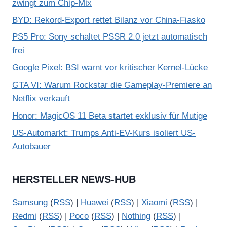
zwingt zum Chip-Mix
BYD: Rekord-Export rettet Bilanz vor China-Fiasko
PS5 Pro: Sony schaltet PSSR 2.0 jetzt automatisch
frei
Google Pixel: BSI warnt vor kritischer Kernel-Lücke
GTA VI: Warum Rockstar die Gameplay-Premiere an
Netflix verkauft
Honor: MagicOS 11 Beta startet exklusiv für Mutige
US-Automarkt: Trumps Anti-EV-Kurs isoliert US-
Autobauer
HERSTELLER NEWS-HUB
Samsung
(
RSS
) |
Huawei
(
RSS
) |
Xiaomi
(
RSS
) |
Redmi
(
RSS
) |
Poco
(
RSS
) |
Nothing
(
RSS
) |