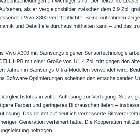
reentscheidungen oft wichtiger sind. Der bekannte Leaker 
r Aufsehen, als er Vergleichsbilder zwischen dem 6,9 Zoll gr
essenden Vivo X300 veröffentlichte. Seine Aufnahmen zeige
namik und Detailtiefe durchaus mithalten kann – und das tro
das Vivo X300 mit Samsungs eigener Sensortechnologie arbei
ELL HPB mit einer Größe von 1/1.4 Zoll tritt gegen den äl
ren Jahren in Samsungs Ultra-Modellen verwendet wird. Beid
vos Software-Optimierungen scheinen den entscheidenden U
e Vergleichsfotos in voller Auflösung zur Verfügung. Sie zei
äftigere Farben und geringeres Bildrauschen liefert – insbes
flösung. Das deutet auf deutlich verbesserte Bildverarbeitu
rherigen Generation verfeinert hatte. Die Kooperation mit Zei
ungsleistung beitragen.