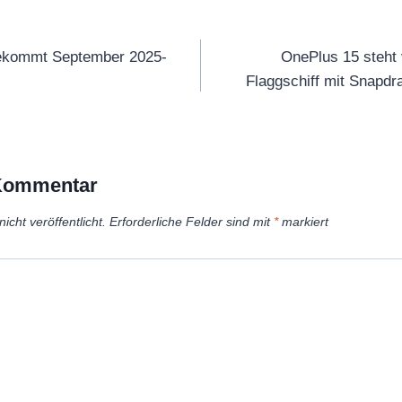
tion
ekommt September 2025-
OnePlus 15 steht 
Flaggschiff mit Snapdra
 Kommentar
icht veröffentlicht.
Erforderliche Felder sind mit
*
markiert