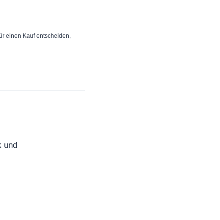
 für einen Kauf entscheiden,
k und