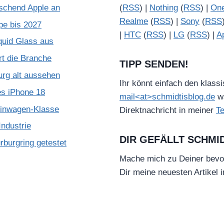
schend Apple an
(
RSS
) |
Nothing
(
RSS
) |
On
Realme
(
RSS
) |
Sony
(
RSS
pe bis 2027
|
HTC
(
RSS
) |
LG
(
RSS
) |
A
quid Glass aus
rt die Branche
TIPP SENDEN!
urg alt aussehen
Ihr könnt einfach den klass
es iPhone 18
mail<at>schmidtisblog.de
wä
leinwagen-Klasse
Direktnachricht in meiner
T
ndustrie
DIR GEFÄLLT SCHMI
burgring getestet
Mache mich zu Deiner bevo
Dir meine neuesten Artikel 