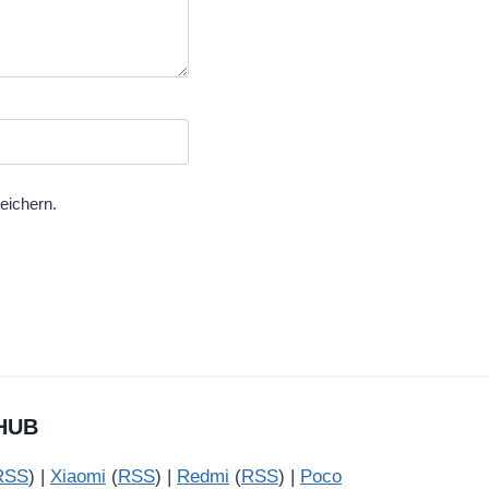
eichern.
HUB
RSS
) |
Xiaomi
(
RSS
) |
Redmi
(
RSS
) |
Poco