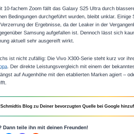
 10-fachem Zoom fällt das Galaxy S25 Ultra durch blassere
chen Bedingungen durchgeführt wurden, bleibt unklar. Eini
 Verzerrung der Ergebnisse, da der Leaker in der Vergangenh
gegenüber Samsung aufgefallen ist. Dennoch lässt sich kau
ng aktuell sehr ausgereift wirkt.
s ist nicht zufällig: Die Vivo X300-Serie steht kurz vor ihrer
opa
. Der direkte Leistungsvergleich mit einem der bekannt
 längst auf Augenhöhe mit den etablierten Marken agiert – od
fft.
Schmidtis Blog zu Deiner bevorzugten Quelle bei Google hinzu
l? Dann teile ihn mit deinen Freunden!