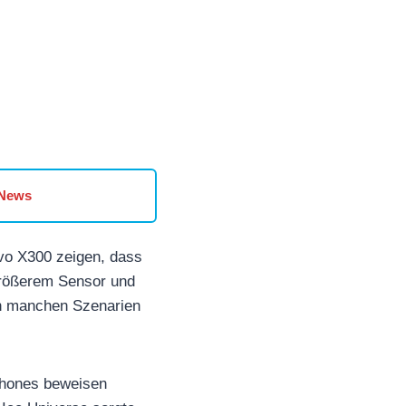
 News
vo X300 zeigen, dass
größerem Sensor und
 in manchen Szenarien
phones beweisen