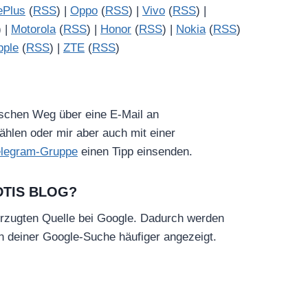
ePlus
(
RSS
) |
Oppo
(
RSS
) |
Vivo
(
RSS
) |
) |
Motorola
(
RSS
) |
Honor
(
RSS
) |
Nokia
(
RSS
)
pple
(
RSS
) |
ZTE
(
RSS
)
ischen Weg über eine E-Mail an
hlen oder mir aber auch mit einer
elegram-Gruppe
einen Tipp einsenden.
DTIS BLOG?
rzugten Quelle bei Google. Dadurch werden
in deiner Google-Suche häufiger angezeigt.