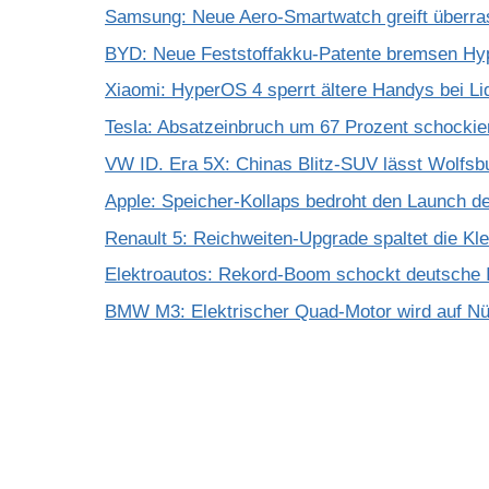
Samsung: Neue Aero-Smartwatch greift überra
BYD: Neue Feststoffakku-Patente bremsen Hy
Xiaomi: HyperOS 4 sperrt ältere Handys bei Li
Tesla: Absatzeinbruch um 67 Prozent schockie
VW ID. Era 5X: Chinas Blitz-SUV lässt Wolfsb
Apple: Speicher-Kollaps bedroht den Launch d
Renault 5: Reichweiten-Upgrade spaltet die K
Elektroautos: Rekord-Boom schockt deutsche I
BMW M3: Elektrischer Quad-Motor wird auf Nür