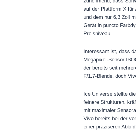
zunehmend, dass Softwa
auf der Plattform X fü
und dem nur 6,3 Zoll m
Gerät in puncto Farbdy
Preisniveau.
Interessant ist, dass 
Megapixel-Sensor ISOC
der bereits seit mehre
F/1.7-Blende, doch Vi
Ice Universe stellte di
feinere Strukturen, kr
mit maximaler Sensorau
Vivo bereits bei der vo
einer präziseren Abbild