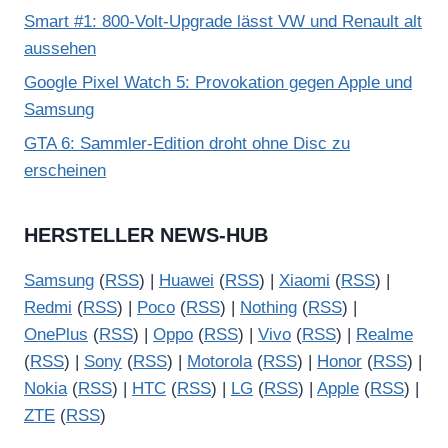
Smart #1: 800-Volt-Upgrade lässt VW und Renault alt
aussehen
Google Pixel Watch 5: Provokation gegen Apple und
Samsung
GTA 6: Sammler-Edition droht ohne Disc zu
erscheinen
HERSTELLER NEWS-HUB
Samsung
(
RSS
) |
Huawei
(
RSS
) |
Xiaomi
(
RSS
) |
Redmi
(
RSS
) |
Poco
(
RSS
) |
Nothing
(
RSS
) |
OnePlus
(
RSS
) |
Oppo
(
RSS
) |
Vivo
(
RSS
) |
Realme
(
RSS
) |
Sony
(
RSS
) |
Motorola
(
RSS
) |
Honor
(
RSS
) |
Nokia
(
RSS
) |
HTC
(
RSS
) |
LG
(
RSS
) |
Apple
(
RSS
) |
ZTE
(
RSS
)