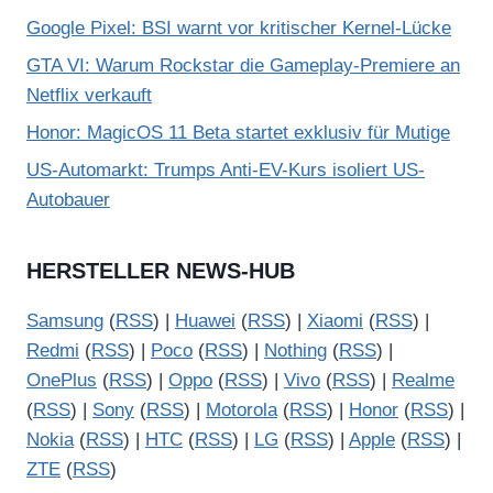
Google Pixel: BSI warnt vor kritischer Kernel-Lücke
GTA VI: Warum Rockstar die Gameplay-Premiere an
Netflix verkauft
Honor: MagicOS 11 Beta startet exklusiv für Mutige
US-Automarkt: Trumps Anti-EV-Kurs isoliert US-
Autobauer
HERSTELLER NEWS-HUB
Samsung
(
RSS
) |
Huawei
(
RSS
) |
Xiaomi
(
RSS
) |
Redmi
(
RSS
) |
Poco
(
RSS
) |
Nothing
(
RSS
) |
OnePlus
(
RSS
) |
Oppo
(
RSS
) |
Vivo
(
RSS
) |
Realme
(
RSS
) |
Sony
(
RSS
) |
Motorola
(
RSS
) |
Honor
(
RSS
) |
Nokia
(
RSS
) |
HTC
(
RSS
) |
LG
(
RSS
) |
Apple
(
RSS
) |
ZTE
(
RSS
)