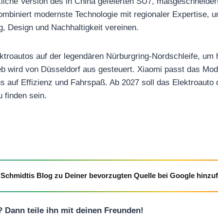
rtliche Version des in China gefeierten SU7, maßgeschneider
mbiniert modernste Technologie mit regionaler Expertise, 
g, Design und Nachhaltigkeit vereinen.
ektroautos auf der legendären Nürburgring-Nordschleife, um 
ieb wird von Düsseldorf aus gesteuert. Xiaomi passt das Mod
s auf Effizienz und Fahrspaß. Ab 2027 soll das Elektroauto
 finden sein.
Schmidtis Blog zu Deiner bevorzugten Quelle bei Google hinzu
l? Dann teile ihn mit deinen Freunden!