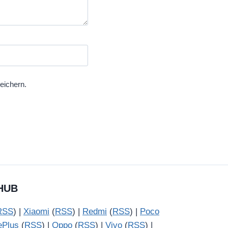
eichern.
HUB
RSS
) |
Xiaomi
(
RSS
) |
Redmi
(
RSS
) |
Poco
ePlus
(
RSS
) |
Oppo
(
RSS
) |
Vivo
(
RSS
) |