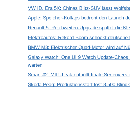
VW ID. Era 5X: Chinas Blitz-SUV lässt Wolfsb
Apple: Speicher-Kollaps bedroht den Launch d
Renault 5: Reichweiten-Upgrade spaltet die K
Elektroautos: Rekord-Boom schockt deutsche I
BMW M3: Elektrischer Quad-Motor wird auf Nür
Galaxy Watch: One UI 9 Watch Update-Chaos 
warten
Smart #2: MIIT-Leak enthüllt finale Serienversi
Škoda Peaq: Produktionsstart löst 8.500 Blind