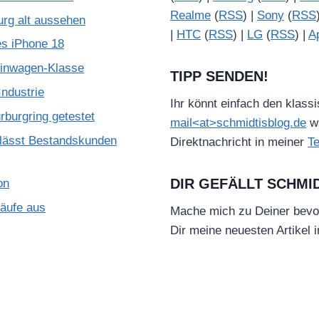
Realme
(
RSS
) |
Sony
(
RSS
urg alt aussehen
|
HTC
(
RSS
) |
LG
(
RSS
) |
A
es iPhone 18
leinwagen-Klasse
TIPP SENDEN!
ndustrie
Ihr könnt einfach den klass
burgring getestet
mail<at>schmidtisblog.de
wä
lässt Bestandskunden
Direktnachricht in meiner
T
DIR GEFÄLLT SCHMI
on
käufe aus
Mache mich zu Deiner bevo
Dir meine neuesten Artikel 