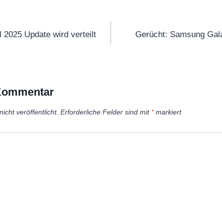
tion
 2025 Update wird verteilt
Gerücht: Samsung Gala
 Kommentar
icht veröffentlicht.
Erforderliche Felder sind mit
*
markiert