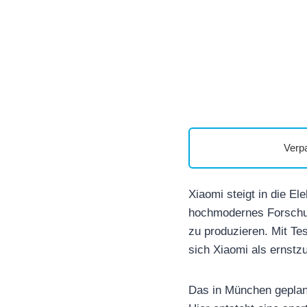
Verp
Xiaomi steigt in die El
hochmodernes Forschun
zu produzieren. Mit Tes
sich Xiaomi als ernstz
Das in München geplant