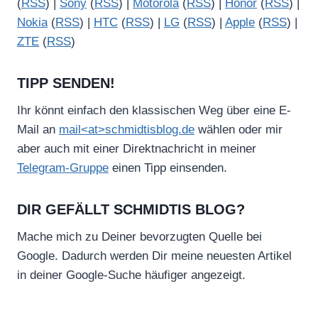
(
RSS
) |
Sony
(
RSS
) |
Motorola
(
RSS
) |
Honor
(
RSS
) |
Nokia
(
RSS
) |
HTC
(
RSS
) |
LG
(
RSS
) |
Apple
(
RSS
) |
ZTE
(
RSS
)
TIPP SENDEN!
Ihr könnt einfach den klassischen Weg über eine E-
Mail an
mail<at>schmidtisblog.de
wählen oder mir
aber auch mit einer Direktnachricht in meiner
Telegram-Gruppe
einen Tipp einsenden.
DIR GEFÄLLT SCHMIDTIS BLOG?
Mache mich zu Deiner bevorzugten Quelle bei
Google. Dadurch werden Dir meine neuesten Artikel
in deiner Google-Suche häufiger angezeigt.