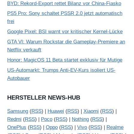
BYD: Rekord-Export rettet Bilanz vor China-Fiasko
PS5 Pro: Sony schaltet PSSR 2.0 jetzt automatisch
frei
Google Pixel: BSI warnt vor kritischer Kernel-Lücke
GTA VI: Warum Rockstar die Gameplay-Premiere an
Netflix verkauft
Honor: MagicOS 11 Beta startet exklusiv für Mutige
US-Automarkt: Trumps Anti-EV-Kurs isoliert US-
Autobauer
HERSTELLER NEWS-HUB
Samsung
(
RSS
) |
Huawei
(
RSS
) |
Xiaomi
(
RSS
) |
Redmi
(
RSS
) |
Poco
(
RSS
) |
Nothing
(
RSS
) |
OnePlus
(
RSS
) |
Oppo
(
RSS
) |
Vivo
(
RSS
) |
Realme