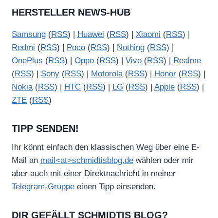
HERSTELLER NEWS-HUB
Samsung
(
RSS
) |
Huawei
(
RSS
) |
Xiaomi
(
RSS
) |
Redmi
(
RSS
) |
Poco
(
RSS
) |
Nothing
(
RSS
) |
OnePlus
(
RSS
) |
Oppo
(
RSS
) |
Vivo
(
RSS
) |
Realme
(
RSS
) |
Sony
(
RSS
) |
Motorola
(
RSS
) |
Honor
(
RSS
) |
Nokia
(
RSS
) |
HTC
(
RSS
) |
LG
(
RSS
) |
Apple
(
RSS
) |
ZTE
(
RSS
)
TIPP SENDEN!
Ihr könnt einfach den klassischen Weg über eine E-
Mail an
mail<at>schmidtisblog.de
wählen oder mir
aber auch mit einer Direktnachricht in meiner
Telegram-Gruppe
einen Tipp einsenden.
DIR GEFÄLLT SCHMIDTIS BLOG?