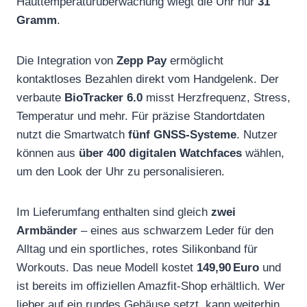
Hauttemperaturüberwachung wiegt die Uhr nur
31
Gramm
.
Die Integration von
Zepp Pay
ermöglicht
kontaktloses Bezahlen direkt vom Handgelenk. Der
verbaute
BioTracker 6.0
misst Herzfrequenz, Stress,
Temperatur und mehr. Für präzise Standortdaten
nutzt die Smartwatch
fünf GNSS-Systeme
. Nutzer
können aus
über 400 digitalen Watchfaces
wählen,
um den Look der Uhr zu personalisieren.
Im Lieferumfang enthalten sind gleich
zwei
Armbänder
– eines aus schwarzem Leder für den
Alltag und ein sportliches, rotes Silikonband für
Workouts. Das neue Modell kostet
149,90 Euro
und
ist bereits im offiziellen Amazfit-Shop erhältlich. Wer
lieber auf ein rundes Gehäuse setzt, kann weiterhin