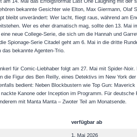
rt am 14. Mai das Erfolgsformat Last One Laughing mit der si
ehören bekannte Gesichter wie Elton, Max Giermann, Olaf 
t bleibt unverändert: Wer lacht, fliegt raus, während am En
itstehen. Wer es eher dramatisch mag, sollte den 13. Mai i
 eine neue College-Serie, die sich um die Hannah und Garret
die Spionage-Serie Citadel geht am 6. Mai in die dritte Runde
 das bekannte Agenten-Trio.
erl für Comic-Liebhaber folgt am 27. Mai mit Spider-Noir. I
in die Figur des Ben Reilly, eines Detektivs im New York der
nfalls bedient: Neben Blockbustern wie Top Gun: Maverick 
 nackte Kanone oder Inception im Programm. Für deutsche P
 anderem mit Manta Manta – Zwoter Teil am Monatsende.
verfügbar ab
1. Mai 2026