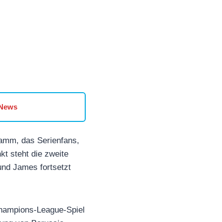
 News
ramm, das Serienfans,
t steht die zweite
und James fortsetzt
Champions-League-Spiel