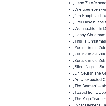
„Liebe Zu Weihnac
„Wie überleben wi
„Jim Knopf Und Lu
„Drei Haselnüsse 
„Weihnachten In D
„Happy Christmas
„This Is Christma
„Zurück in die Zuk
„Zurück in die Zuk
„Zurück in die Zuk
„Silent Night – S
„Dr. Seuss‘ The G
„An Unexpected C
„The Batman“ – a
„Tatsächlich…Lieb
„The Yoga Teacher
„What Happens Lat