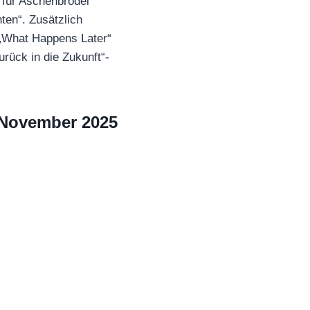
 für Aschenbrödel“
ten“. Zusätzlich
 „What Happens Later“
rück in die Zukunft“-
 November 2025