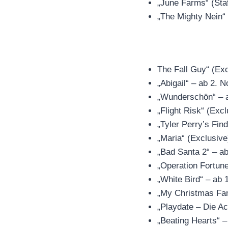
„June Farms“ (Sta
„The Mighty Nein“ 
The Fall Guy“ (Ex
„Abigail“ – ab 2. 
„Wunderschön“ – 
„Flight Risk“ (Exc
„Tyler Perry’s Fin
„Maria“ (Exclusiv
„Bad Santa 2“ – a
„Operation Fortun
„White Bird“ – ab
„My Christmas Fa
„Playdate – Die Ac
„Beating Hearts“ 