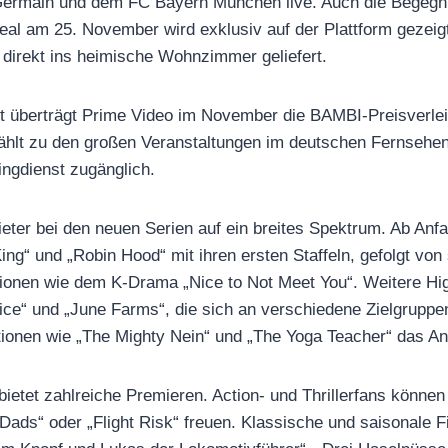
Germain und dem FC Bayern München live. Auch die Begegn
eal am 25. November wird exklusiv auf der Plattform gezeigt
direkt ins heimische Wohnzimmer geliefert.
t überträgt Prime Video im November die BAMBI-Preisverlei
hlt zu den großen Veranstaltungen im deutschen Fernsehen 
ingdienst zugänglich.
bieter bei den neuen Serien auf ein breites Spektrum. Ab An
ing“ und „Robin Hood“ mit ihren ersten Staffeln, gefolgt vo
tionen wie dem K-Drama „Nice to Not Meet You“. Weitere Hig
ice“ und „June Farms“, die sich an verschiedene Zielgruppe
ionen wie „The Mighty Nein“ und „The Yoga Teacher“ das An
etet zahlreiche Premieren. Action- und Thrillerfans können s
-Dads“ oder „Flight Risk“ freuen. Klassische und saisonale 