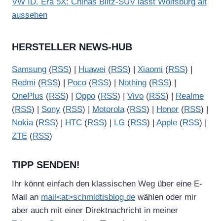
VW ID. Era 5X: Chinas Blitz-SUV lässt Wolfsburg alt
aussehen
HERSTELLER NEWS-HUB
Samsung
(
RSS
) |
Huawei
(
RSS
) |
Xiaomi
(
RSS
) |
Redmi
(
RSS
) |
Poco
(
RSS
) |
Nothing
(
RSS
) |
OnePlus
(
RSS
) |
Oppo
(
RSS
) |
Vivo
(
RSS
) |
Realme
(
RSS
) |
Sony
(
RSS
) |
Motorola
(
RSS
) |
Honor
(
RSS
) |
Nokia
(
RSS
) |
HTC
(
RSS
) |
LG
(
RSS
) |
Apple
(
RSS
) |
ZTE
(
RSS
)
TIPP SENDEN!
Ihr könnt einfach den klassischen Weg über eine E-
Mail an
mail<at>schmidtisblog.de
wählen oder mir
aber auch mit einer Direktnachricht in meiner