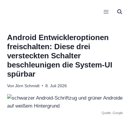
Zum
Inhalt
springen
Android Entwickleroptionen
freischalten: Diese drei
versteckten Schalter
beschleunigen die System-UI
spürbar
Von
Jörn Schmidt
8. Juli 2026
Quelle: Google