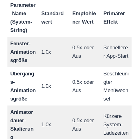
Parameter
-Name
Standard
Empfohle
Primärer
(System-
wert
ner Wert
Effekt
String)
Fenster-
0.5x oder
Schnellere
Animation
1.0x
Aus
r App-Start
sgröße
Übergang
Beschleuni
s-
0.5x oder
gter
1.0x
Animation
Aus
Menüwech
sgröße
sel
Animator
Kürzere
dauer-
0.5x oder
1.0x
System-
Skalierun
Aus
Ladezeiten
g