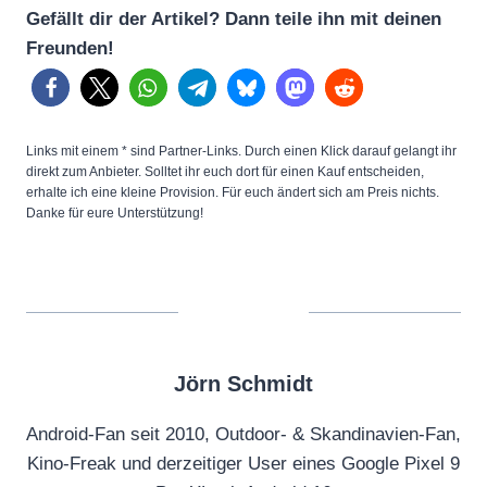
e
Gefällt dir der Artikel? Dann teile ihn mit deinen
t
Freunden!
a
2
b
u
Links mit einem * sind Partner-Links. Durch einen Klick darauf gelangt ihr
direkt zum Anbieter. Solltet ihr euch dort für einen Kauf entscheiden,
b
erhalte ich eine kleine Provision. Für euch ändert sich am Preis nichts.
b
Danke für eure Unterstützung!
l
e
a
n
y
Jörn Schmidt
t
h
Android-Fan seit 2010, Outdoor- & Skandinavien-Fan,
i
Kino-Freak und derzeitiger User eines Google Pixel 9