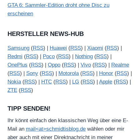
GTA 6: Sammler-Edition droht ohne Disc zu
erscheinen
HERSTELLER NEWS-HUB
Samsung
(
RSS
) |
Huawei
(
RSS
) |
Xiaomi
(
RSS
) |
Redmi
(
RSS
) |
Poco
(
RSS
) |
Nothing
(
RSS
) |
OnePlus
(
RSS
) |
Oppo
(
RSS
) |
Vivo
(
RSS
) |
Realme
(
RSS
) |
Sony
(
RSS
) |
Motorola
(
RSS
) |
Honor
(
RSS
) |
Nokia
(
RSS
) |
HTC
(
RSS
) |
LG
(
RSS
) |
Apple
(
RSS
) |
ZTE
(
RSS
)
TIPP SENDEN!
Ihr könnt einfach den klassischen Weg über eine E-
Mail an
mail<at>schmidtisblog.de
wählen oder mir
aber auch mit einer Direktnachricht in meiner