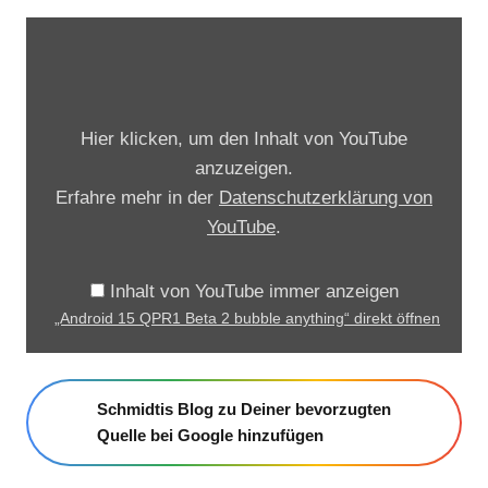
„
A
n
d
Hier klicken, um den Inhalt von YouTube
r
anzuzeigen.
o
Erfahre mehr in der
Datenschutzerklärung von
i
YouTube
.
d
1
Inhalt von YouTube immer anzeigen
5
„Android 15 QPR1 Beta 2 bubble anything“ direkt öffnen
Q
P
R
Schmidtis Blog zu Deiner bevorzugten
1
Quelle bei Google hinzufügen
B