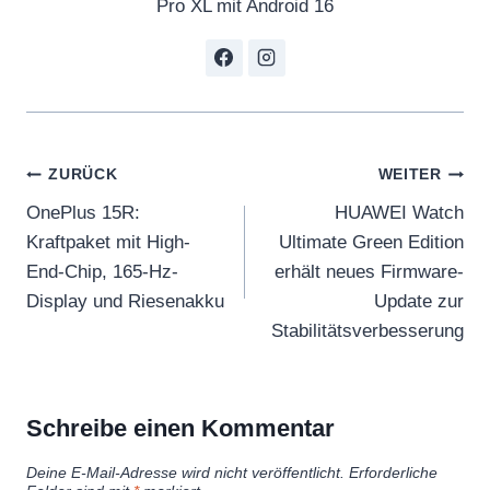
n
Pro XL mit Android 16
g
“
v
o
n
Beitragsnavigation
ZURÜCK
WEITER
Y
OnePlus 15R:
HUAWEI Watch
o
Kraftpaket mit High-
Ultimate Green Edition
u
End-Chip, 165-Hz-
erhält neues Firmware-
T
Display und Riesenakku
Update zur
u
Stabilitätsverbesserung
b
e
a
Schreibe einen Kommentar
n
z
Deine E-Mail-Adresse wird nicht veröffentlicht.
Erforderliche