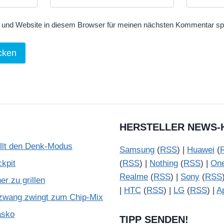
und Website in diesem Browser für meinen nächsten Kommentar sp
HERSTELLER NEWS-
illt den Denk-Modus
Samsung
(
RSS
) |
Huawei
(
kpit
(
RSS
) |
Nothing
(
RSS
) |
On
Realme
(
RSS
) |
Sony
(
RSS
r zu grillen
|
HTC
(
RSS
) |
LG
(
RSS
) |
A
zwang zwingt zum Chip-Mix
asko
TIPP SENDEN!