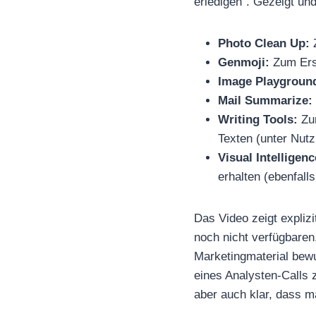
erledigen“. Gezeigt un
Photo Clean Up:
Z
Genmoji:
Zum Erst
Image Playgroun
Mail Summarize:
Writing Tools:
Zum
Texten (unter Nut
Visual Intelligenc
erhalten (ebenfall
Das Video zeigt explizi
noch nicht verfügbaren
Marketingmaterial be
eines Analysten-Calls z
aber auch klar, dass ma