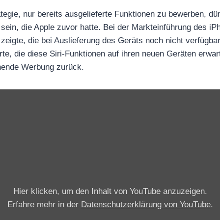
egie, nur bereits ausgelieferte Funktionen zu bewerben, dürf
sein, die Apple zuvor hatte. Bei der Markteinführung des iP
zeigte, die bei Auslieferung des Geräts noch nicht verfügb
te, die diese Siri-Funktionen auf ihren neuen Geräten erwart
chende Werbung zurück.
„
H
a
n
d
s
o
Hier klicken, um den Inhalt von YouTube anzuzeigen.
n
Erfahre mehr in der
Datenschutzerklärung von YouTube
.
w
i