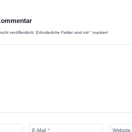
T
u
 Kommentar
b
e
icht veröffentlicht.
Erforderliche Felder sind mit
*
markiert
a
n
z
e
i
g
e
n
E-Mail
*
Website