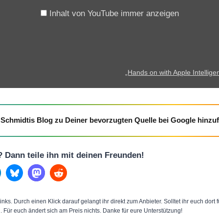
t
Inhalt von YouTube immer anzeigen
h
A
p
p
„Hands on with Apple Intelligen
l
e
I
Schmidtis Blog zu Deiner bevorzugten Quelle bei Google hinzu
n
t
e
l? Dann teile ihn mit deinen Freunden!
l
l
i
inks. Durch einen Klick darauf gelangt ihr direkt zum Anbieter. Solltet ihr euch dort
g
n. Für euch ändert sich am Preis nichts. Danke für eure Unterstützung!
e