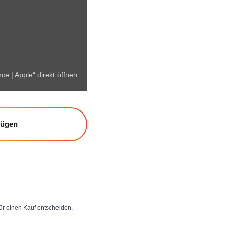
ce | Apple“ direkt öffnen
fügen
 für einen Kauf entscheiden,