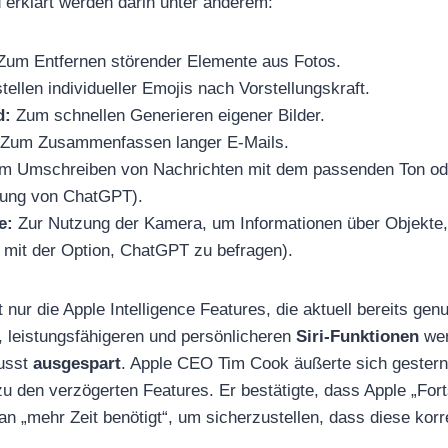
d erklärt werden darin unter anderem:
um Entfernen störender Elemente aus Fotos.
ellen individueller Emojis nach Vorstellungskraft.
d:
Zum schnellen Generieren eigener Bilder.
Zum Zusammenfassen langer E-Mails.
 Umschreiben von Nachrichten mit dem passenden Ton od
zung von ChatGPT).
e:
Zur Nutzung der Kamera, um Informationen über Objekte,
s mit der Option, ChatGPT zu befragen).
t nur die Apple Intelligence Features, die aktuell bereits ge
, leistungsfähigeren und persönlicheren
Siri-Funktionen
wer
wusst
ausgespart
. Apple CEO Tim Cook äußerte sich gestern
u den verzögerten Features. Er bestätigte, dass Apple „Forts
n „mehr Zeit benötigt“, um sicherzustellen, dass diese korre