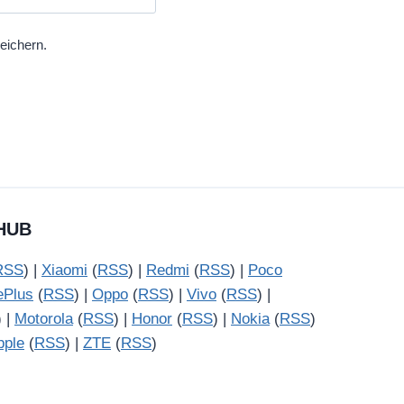
eichern.
HUB
RSS
) |
Xiaomi
(
RSS
) |
Redmi
(
RSS
) |
Poco
ePlus
(
RSS
) |
Oppo
(
RSS
) |
Vivo
(
RSS
) |
) |
Motorola
(
RSS
) |
Honor
(
RSS
) |
Nokia
(
RSS
)
pple
(
RSS
) |
ZTE
(
RSS
)