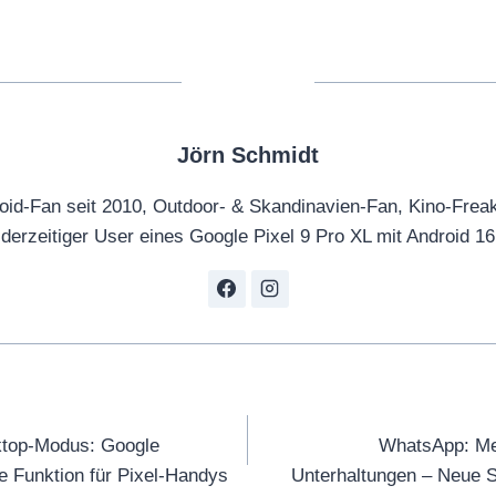
n
c
e
|
Jörn Schmidt
A
p
oid-Fan seit 2010, Outdoor- & Skandinavien-Fan, Kino-Frea
p
derzeitiger User eines Google Pixel 9 Pro XL mit Android 16
l
e
“
v
o
n
tion
Y
top-Modus: Google
WhatsApp: Meh
o
e Funktion für Pixel-Handys
Unterhaltungen – Neue S
u