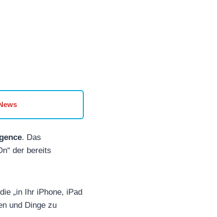
 News
igence
. Das
n“ der bereits
die „in Ihr iPhone, iPad
ken und Dinge zu