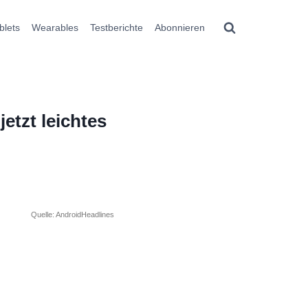
blets
Wearables
Testberichte
Abonnieren
etzt leichtes
Quelle: AndroidHeadlines