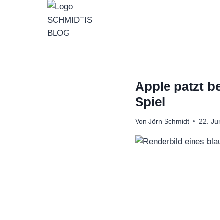
Zum
Inhalt
springen
Apple patzt b
Spiel
Von
Jörn Schmidt
22. Ju