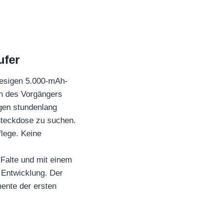
ufer
iesigen 5.000-mAh-
h des Vorgängers
agen stundenlang
 Steckdose zu suchen.
flege. Keine
 Falte und mit einem
 Entwicklung. Der
mente der ersten