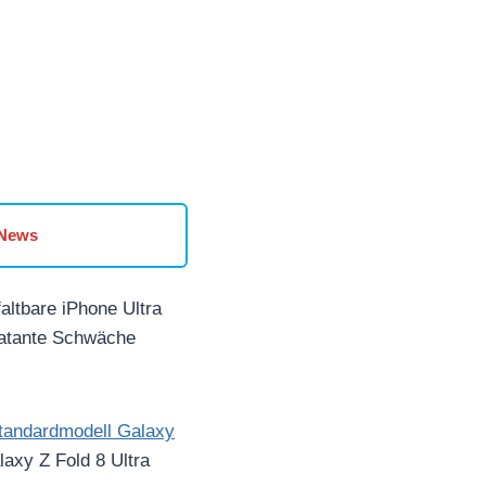
 News
faltbare iPhone Ultra
klatante Schwäche
tandardmodell Galaxy
axy Z Fold 8 Ultra