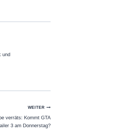
k und
WEITER
be verräts: Kommt GTA
railer 3 am Donnerstag?