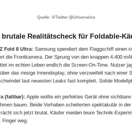
Quelle: X/Twitter @UniverseIce
 brutale Realitätscheck für Foldable-Kä
 Fold 8 Ultra:
Samsung spendiert dem Flaggschiff einen r
ert die Frontkamera. Der Sprung von den knappen 4.400 mA
ettet im echten Leben endlich die Screen-On-Time. Nutzer j
über das riesige Innendisplay, ohne verzweifelt nach einer
schwindet laut neuesten Leaks fast komplett. Solide Modellp
a (faltbar):
Apple wollte ein perfektes Gerät ohne sichtbare
hmen bauen. Beide Vorhaben scheiterten spektakulär in der
t rächt sich jetzt brutal. Käufer meiden teure Technik-Experi
. Finger weg.