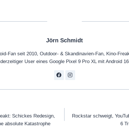
Jörn Schmidt
oid-Fan seit 2010, Outdoor- & Skandinavien-Fan, Kino-Frea
derzeitiger User eines Google Pixel 9 Pro XL mit Android 16
tion
eakt: Schickes Redesign,
Rockstar schweigt, YouTu
ine absolute Katastrophe
6 T