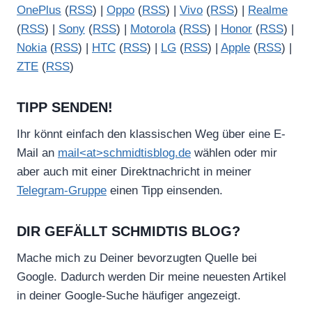
OnePlus
(
RSS
) |
Oppo
(
RSS
) |
Vivo
(
RSS
) |
Realme
(
RSS
) |
Sony
(
RSS
) |
Motorola
(
RSS
) |
Honor
(
RSS
) |
Nokia
(
RSS
) |
HTC
(
RSS
) |
LG
(
RSS
) |
Apple
(
RSS
) |
ZTE
(
RSS
)
TIPP SENDEN!
Ihr könnt einfach den klassischen Weg über eine E-
Mail an
mail<at>schmidtisblog.de
wählen oder mir
aber auch mit einer Direktnachricht in meiner
Telegram-Gruppe
einen Tipp einsenden.
DIR GEFÄLLT SCHMIDTIS BLOG?
Mache mich zu Deiner bevorzugten Quelle bei
Google. Dadurch werden Dir meine neuesten Artikel
in deiner Google-Suche häufiger angezeigt.