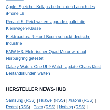
Apple: Speicher-Kollaps bedroht den Launch des
iPhone 18
Renault 5: Reichweiten-Upgrade spaltet die
Kleinwagen-Klasse
Elektroautos: Rekord-Boom schockt deutsche
Industrie
BMW M3: Elektrischer Quad-Motor wird auf
Nürburgring getestet
Galaxy Watch: One UI 9 Watch Update-Chaos lässt
Bestandskunden warten
HERSTELLER NEWS-HUB
Samsung
(
RSS
) |
Huawei
(
RSS
) |
Xiaomi
(
RSS
) |
Redmi
(
RSS
) |
Poco
(
RSS
) |
Nothing
(
RSS
) |