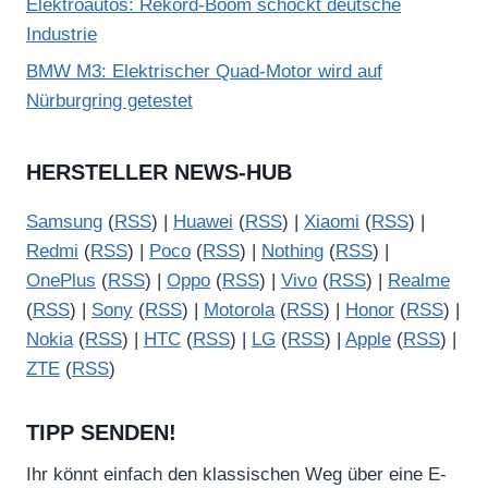
Elektroautos: Rekord-Boom schockt deutsche
Industrie
BMW M3: Elektrischer Quad-Motor wird auf
Nürburgring getestet
HERSTELLER NEWS-HUB
Samsung
(
RSS
) |
Huawei
(
RSS
) |
Xiaomi
(
RSS
) |
Redmi
(
RSS
) |
Poco
(
RSS
) |
Nothing
(
RSS
) |
OnePlus
(
RSS
) |
Oppo
(
RSS
) |
Vivo
(
RSS
) |
Realme
(
RSS
) |
Sony
(
RSS
) |
Motorola
(
RSS
) |
Honor
(
RSS
) |
Nokia
(
RSS
) |
HTC
(
RSS
) |
LG
(
RSS
) |
Apple
(
RSS
) |
ZTE
(
RSS
)
TIPP SENDEN!
Ihr könnt einfach den klassischen Weg über eine E-