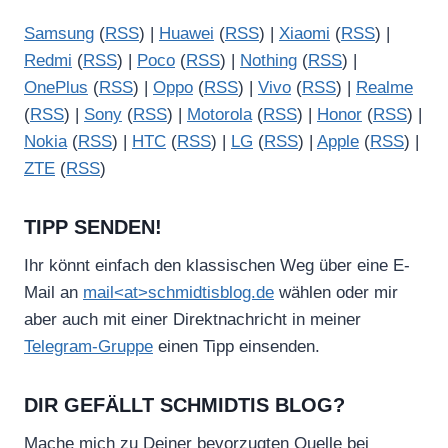
Samsung
(
RSS
) |
Huawei
(
RSS
) |
Xiaomi
(
RSS
) |
Redmi
(
RSS
) |
Poco
(
RSS
) |
Nothing
(
RSS
) |
OnePlus
(
RSS
) |
Oppo
(
RSS
) |
Vivo
(
RSS
) |
Realme
(
RSS
) |
Sony
(
RSS
) |
Motorola
(
RSS
) |
Honor
(
RSS
) |
Nokia
(
RSS
) |
HTC
(
RSS
) |
LG
(
RSS
) |
Apple
(
RSS
) |
ZTE
(
RSS
)
TIPP SENDEN!
Ihr könnt einfach den klassischen Weg über eine E-
Mail an
mail<at>schmidtisblog.de
wählen oder mir
aber auch mit einer Direktnachricht in meiner
Telegram-Gruppe
einen Tipp einsenden.
DIR GEFÄLLT SCHMIDTIS BLOG?
Mache mich zu Deiner bevorzugten Quelle bei