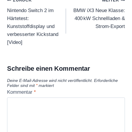
Beitragsnavigation
ZURÜCK
WEITER
Nintendo Switch 2 im
BMW iX3 Neue Klasse:
Härtetest:
400 kW Schnellladen &
Kunststoffdisplay und
Strom‑Export
verbesserter Kickstand
[Video]
Schreibe einen Kommentar
Deine E-Mail-Adresse wird nicht veröffentlicht.
Erforderliche
Felder sind mit
*
markiert
Kommentar
*