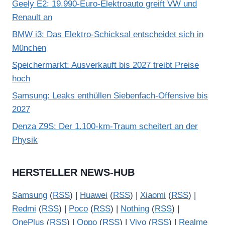
Geely E2: 19.990-Euro-Elektroauto greift VW und
Renault an
BMW i3: Das Elektro-Schicksal entscheidet sich in
München
Speichermarkt: Ausverkauft bis 2027 treibt Preise
hoch
Samsung: Leaks enthüllen Siebenfach-Offensive bis
2027
Denza Z9S: Der 1.100-km-Traum scheitert an der
Physik
HERSTELLER NEWS-HUB
Samsung
(
RSS
) |
Huawei
(
RSS
) |
Xiaomi
(
RSS
) |
Redmi
(
RSS
) |
Poco
(
RSS
) |
Nothing
(
RSS
) |
OnePlus
(
RSS
) |
Oppo
(
RSS
) |
Vivo
(
RSS
) |
Realme