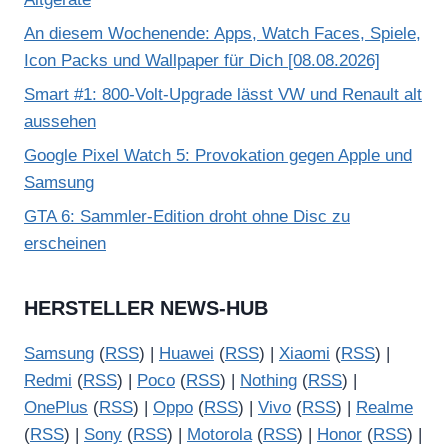
An diesem Wochenende: Apps, Watch Faces, Spiele,
Icon Packs und Wallpaper für Dich [08.08.2026]
Smart #1: 800-Volt-Upgrade lässt VW und Renault alt
aussehen
Google Pixel Watch 5: Provokation gegen Apple und
Samsung
GTA 6: Sammler-Edition droht ohne Disc zu
erscheinen
HERSTELLER NEWS-HUB
Samsung
(
RSS
) |
Huawei
(
RSS
) |
Xiaomi
(
RSS
) |
Redmi
(
RSS
) |
Poco
(
RSS
) |
Nothing
(
RSS
) |
OnePlus
(
RSS
) |
Oppo
(
RSS
) |
Vivo
(
RSS
) |
Realme
(
RSS
) |
Sony
(
RSS
) |
Motorola
(
RSS
) |
Honor
(
RSS
) |