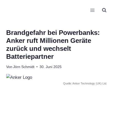
Zum
Inhalt
springen
Brandgefahr bei Powerbanks:
Anker ruft Millionen Geräte
zurück und wechselt
Batteriepartner
Von
Jörn Schmidt
30. Juni 2025
Quelle: Anker Technology (UK) Ltd.