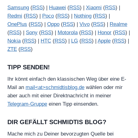
Samsung
(
RSS
) |
Huawei
(
RSS
) |
Xiaomi
(
RSS
) |
Redmi
(
RSS
) |
Poco
(
RSS
) |
Nothing
(
RSS
) |
OnePlus
(
RSS
) |
Oppo
(
RSS
) |
Vivo
(
RSS
) |
Realme
(
RSS
) |
Sony
(
RSS
) |
Motorola
(
RSS
) |
Honor
(
RSS
) |
Nokia
(
RSS
) |
HTC
(
RSS
) |
LG
(
RSS
) |
Apple
(
RSS
) |
ZTE
(
RSS
)
TIPP SENDEN!
Ihr könnt einfach den klassischen Weg über eine E-
Mail an
mail<at>schmidtisblog.de
wählen oder mir
aber auch mit einer Direktnachricht in meiner
Telegram-Gruppe
einen Tipp einsenden.
DIR GEFÄLLT SCHMIDTIS BLOG?
Mache mich zu Deiner bevorzugten Quelle bei