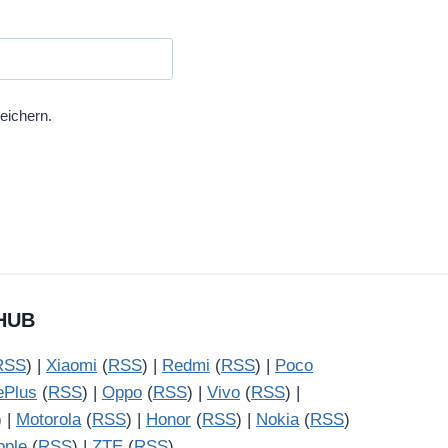
eichern.
HUB
RSS
) |
Xiaomi
(
RSS
) |
Redmi
(
RSS
) |
Poco
ePlus
(
RSS
) |
Oppo
(
RSS
) |
Vivo
(
RSS
) |
) |
Motorola
(
RSS
) |
Honor
(
RSS
) |
Nokia
(
RSS
)
pple
(
RSS
) |
ZTE
(
RSS
)