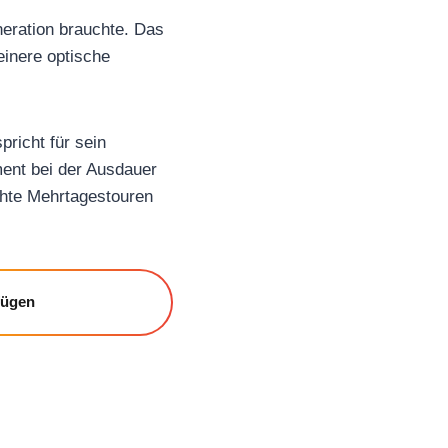
eration brauchte. Das
einere optische
richt für sein
ent bei der Ausdauer
echte Mehrtagestouren
fügen