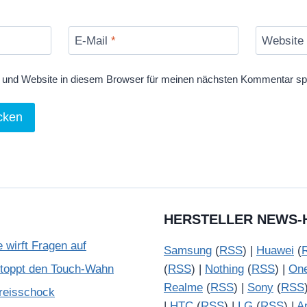
E-Mail
*
Website
und Website in diesem Browser für meinen nächsten Kommentar sp
HERSTELLER NEWS-
wirft Fragen auf
Samsung
(
RSS
) |
Huawei
(
stoppt den Touch-Wahn
(
RSS
) |
Nothing
(
RSS
) |
On
Realme
(
RSS
) |
Sony
(
RSS
reisschock
|
HTC
(
RSS
) |
LG
(
RSS
) |
A