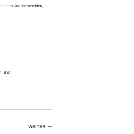
 für einen Kauf entscheiden,
k und
WEITER