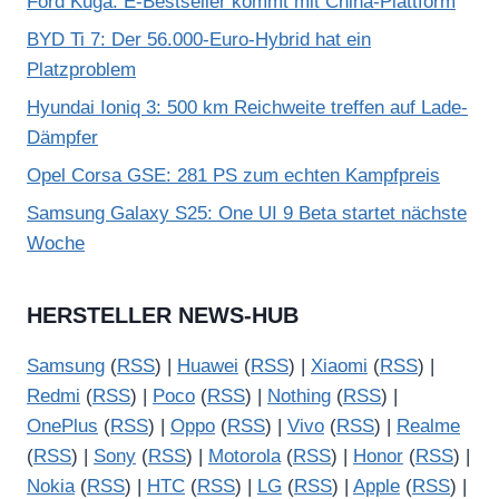
Ford Kuga: E-Bestseller kommt mit China-Plattform
BYD Ti 7: Der 56.000-Euro-Hybrid hat ein
Platzproblem
Hyundai Ioniq 3: 500 km Reichweite treffen auf Lade-
Dämpfer
Opel Corsa GSE: 281 PS zum echten Kampfpreis
Samsung Galaxy S25: One UI 9 Beta startet nächste
Woche
HERSTELLER NEWS-HUB
Samsung
(
RSS
) |
Huawei
(
RSS
) |
Xiaomi
(
RSS
) |
Redmi
(
RSS
) |
Poco
(
RSS
) |
Nothing
(
RSS
) |
OnePlus
(
RSS
) |
Oppo
(
RSS
) |
Vivo
(
RSS
) |
Realme
(
RSS
) |
Sony
(
RSS
) |
Motorola
(
RSS
) |
Honor
(
RSS
) |
Nokia
(
RSS
) |
HTC
(
RSS
) |
LG
(
RSS
) |
Apple
(
RSS
) |