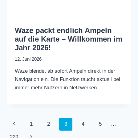
Waze packt endlich Ampeln
auf die Karte – Willkommen im
Jahr 2026!
12. Juni 2026
Waze blendet ab sofort Ampeln direkt in der
Navigation ein. Die Funktion taucht aktuell bei
immer mehr Nutzern in Netzwerken…
Seitennavigation
Vorherige
1
2
3
4
5
…
Seite
Nächste
229