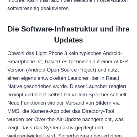
möchte, kann man auch den seitlichen Power-Button
i
softwareseitig deaktivieren.
g
e
Die Software-Infrastruktur und ihre
n
Updates
Obwohl das Light Phone 3 kein typisches Android-
Smartphone ist, basiert es technisch auf einer AOSP-
Version (Android Open Source Project) und nutzt
einen eigens entwickelten Launcher, der in React
Native geschrieben wurde. Dieser Launcher reagiert
prompt und bleibt selbst bei vollem Speicher schnell.
Neue Funktionen wie der Versand von Bildern via
MMS, die Kamera-App oder das Directory-Tool
wurden per Over-the-Air-Update nachgereicht, was
zeigt, dass das System aktiv gepflegt und
weiterentwickelt wird. Sicherheitspatches erfolgen