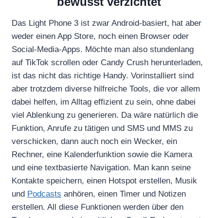
bewusst verzichtet
g
t
Das Light Phone 3 ist zwar Android-basiert, hat aber
h
weder einen App Store, noch einen Browser oder
e
Social-Media-Apps. Möchte man also stundenlang
L
auf TikTok scrollen oder Candy Crush herunterladen,
i
ist das nicht das richtige Handy. Vorinstalliert sind
g
aber trotzdem diverse hilfreiche Tools, die vor allem
h
dabei helfen, im Alltag effizient zu sein, ohne dabei
t
viel Ablenkung zu generieren. Da wäre natürlich die
P
Funktion, Anrufe zu tätigen und SMS und MMS zu
h
verschicken, dann auch noch ein Wecker, ein
Rechner, eine Kalenderfunktion sowie die Kamera
o
und eine textbasierte Navigation. Man kann seine
n
Kontakte speichern, einen Hotspot erstellen, Musik
e
und
Podcasts
anhören, einen Timer und Notizen
I
erstellen. All diese Funktionen werden über den
I