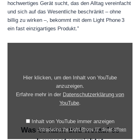
hochwertiges Gerät sucht, das den Alltag vereinfacht
und sich auf das Wesentliche beschränkt – ohne
billig zu wirken –, bekommt mit dem Light Phone 3
ein fast einzigartiges Produkt.”
„
I
n
t
Hier klicken, um den Inhalt von YouTube
r
anzuzeigen.
o
Erfahre mehr in der
Datenschutzerklärung von
d
YouTube
.
u
c
Inhalt von YouTube immer anzeigen
i
Was es kann und worauf es
„Introducing the Light Phone III“ direkt öffnen
n