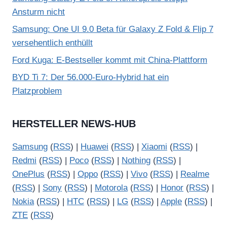
Ansturm nicht
Samsung: One UI 9.0 Beta für Galaxy Z Fold & Flip 7
versehentlich enthüllt
Ford Kuga: E-Bestseller kommt mit China-Plattform
BYD Ti 7: Der 56.000-Euro-Hybrid hat ein
Platzproblem
HERSTELLER NEWS-HUB
Samsung
(
RSS
) |
Huawei
(
RSS
) |
Xiaomi
(
RSS
) |
Redmi
(
RSS
) |
Poco
(
RSS
) |
Nothing
(
RSS
) |
OnePlus
(
RSS
) |
Oppo
(
RSS
) |
Vivo
(
RSS
) |
Realme
(
RSS
) |
Sony
(
RSS
) |
Motorola
(
RSS
) |
Honor
(
RSS
) |
Nokia
(
RSS
) |
HTC
(
RSS
) |
LG
(
RSS
) |
Apple
(
RSS
) |
ZTE
(
RSS
)