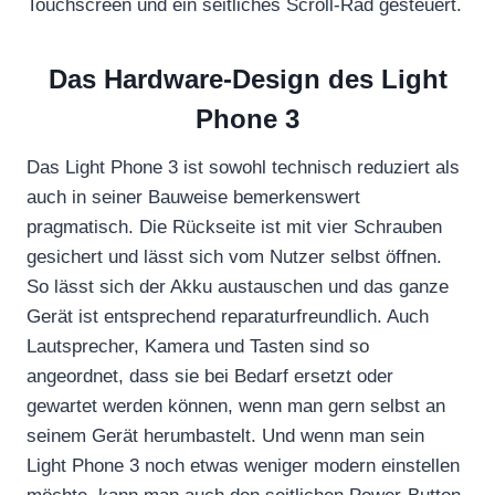
Touchscreen und ein seitliches Scroll-Rad gesteuert.
I
“
v
Das Hardware-Design des Light
o
Phone 3
n
Y
Das Light Phone 3 ist sowohl technisch reduziert als
o
auch in seiner Bauweise bemerkenswert
pragmatisch. Die Rückseite ist mit vier Schrauben
u
gesichert und lässt sich vom Nutzer selbst öffnen.
T
So lässt sich der Akku austauschen und das ganze
u
Gerät ist entsprechend reparaturfreundlich. Auch
b
Lautsprecher, Kamera und Tasten sind so
e
angeordnet, dass sie bei Bedarf ersetzt oder
a
gewartet werden können, wenn man gern selbst an
n
seinem Gerät herumbastelt. Und wenn man sein
z
Light Phone 3 noch etwas weniger modern einstellen
e