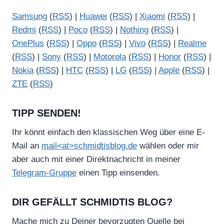
Samsung
(
RSS
) |
Huawei
(
RSS
) |
Xiaomi
(
RSS
) |
Redmi
(
RSS
) |
Poco
(
RSS
) |
Nothing
(
RSS
) |
OnePlus
(
RSS
) |
Oppo
(
RSS
) |
Vivo
(
RSS
) |
Realme
(
RSS
) |
Sony
(
RSS
) |
Motorola
(
RSS
) |
Honor
(
RSS
) |
Nokia
(
RSS
) |
HTC
(
RSS
) |
LG
(
RSS
) |
Apple
(
RSS
) |
ZTE
(
RSS
)
TIPP SENDEN!
Ihr könnt einfach den klassischen Weg über eine E-
Mail an
mail<at>schmidtisblog.de
wählen oder mir
aber auch mit einer Direktnachricht in meiner
Telegram-Gruppe
einen Tipp einsenden.
DIR GEFÄLLT SCHMIDTIS BLOG?
Mache mich zu Deiner bevorzugten Quelle bei