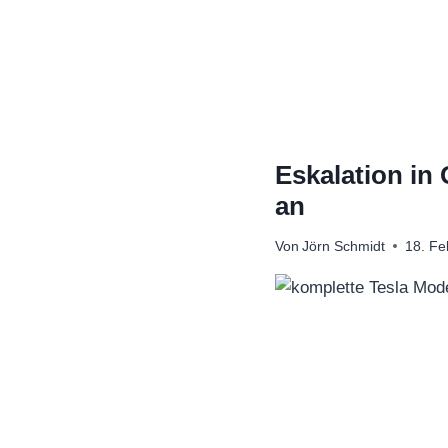
Zum
Inhalt
springen
Eskalation in 
an
Von
Jörn Schmidt
18. Fe