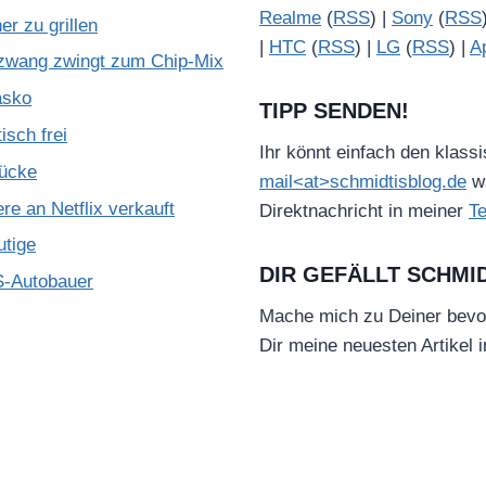
Realme
(
RSS
) |
Sony
(
RSS
r zu grillen
|
HTC
(
RSS
) |
LG
(
RSS
) |
A
zwang zwingt zum Chip-Mix
asko
TIPP SENDEN!
isch frei
Ihr könnt einfach den klass
Lücke
mail<at>schmidtisblog.de
wä
e an Netflix verkauft
Direktnachricht in meiner
T
utige
DIR GEFÄLLT SCHMI
S-Autobauer
Mache mich zu Deiner bevo
Dir meine neuesten Artikel 