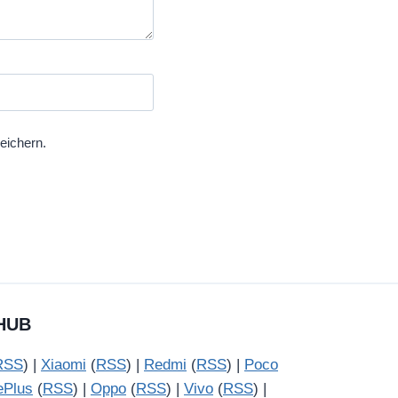
eichern.
HUB
RSS
) |
Xiaomi
(
RSS
) |
Redmi
(
RSS
) |
Poco
ePlus
(
RSS
) |
Oppo
(
RSS
) |
Vivo
(
RSS
) |