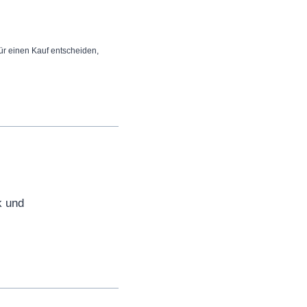
 für einen Kauf entscheiden,
k und