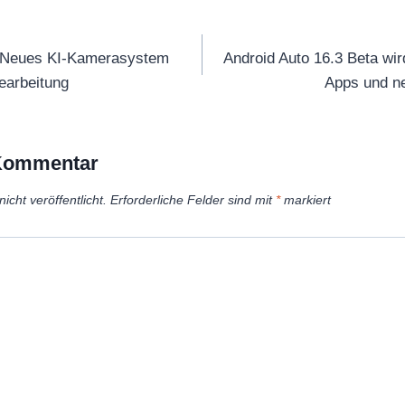
tion
 Neues KI-Kamerasystem
Android Auto 16.3 Beta wird
earbeitung
Apps und n
 Kommentar
icht veröffentlicht.
Erforderliche Felder sind mit
*
markiert