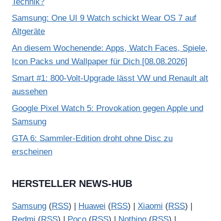
Technik?
Samsung: One UI 9 Watch schickt Wear OS 7 auf
Altgeräte
An diesem Wochenende: Apps, Watch Faces, Spiele,
Icon Packs und Wallpaper für Dich [08.08.2026]
Smart #1: 800-Volt-Upgrade lässt VW und Renault alt
aussehen
Google Pixel Watch 5: Provokation gegen Apple und
Samsung
GTA 6: Sammler-Edition droht ohne Disc zu
erscheinen
HERSTELLER NEWS-HUB
Samsung
(
RSS
) |
Huawei
(
RSS
) |
Xiaomi
(
RSS
) |
Redmi
(
RSS
) |
Poco
(
RSS
) |
Nothing
(
RSS
) |