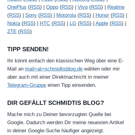
OnePlus
(
RSS
) |
Oppo
(
RSS
) |
Vivo
(
RSS
) |
Realme
(
RSS
) |
Sony
(
RSS
) |
Motorola
(
RSS
) |
Honor
(
RSS
) |
Nokia
(
RSS
) |
HTC
(
RSS
) |
LG
(
RSS
) |
Apple
(
RSS
) |
ZTE
(
RSS
)
TIPP SENDEN!
Ihr könnt einfach den klassischen Weg über eine E-
Mail an
mail<at>schmidtisblog.de
wählen oder mir
aber auch mit einer Direktnachricht in meiner
Telegram-Gruppe
einen Tipp einsenden.
DIR GEFÄLLT SCHMIDTIS BLOG?
Mache mich zu Deiner bevorzugten Quelle bei
Google. Dadurch werden Dir meine neuesten Artikel
in deiner Google-Suche häufiger angezeigt.