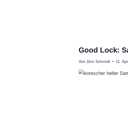
Zum
Inhalt
springen
Good Lock: Sa
Von
Jörn Schmidt
11. Ap