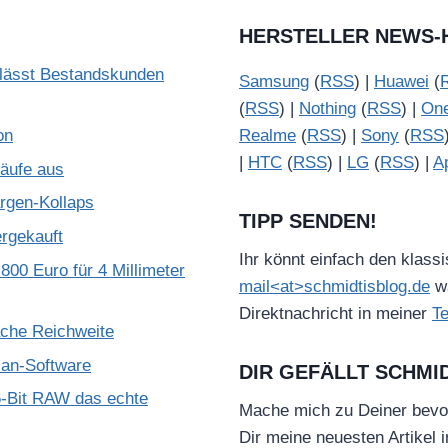
HERSTELLER NEWS-
lässt Bestandskunden
Samsung
(
RSS
) |
Huawei
(
(
RSS
) |
Nothing
(
RSS
) |
On
on
Realme
(
RSS
) |
Sony
(
RSS
|
HTC
(
RSS
) |
LG
(
RSS
) |
A
käufe aus
gen-Kollaps
TIPP SENDEN!
ergekauft
Ihr könnt einfach den klass
800 Euro für 4 Millimeter
mail<at>schmidtisblog.de
wä
Direktnachricht in meiner
T
ache Reichweite
ian-Software
DIR GEFÄLLT SCHMI
-Bit RAW das echte
Mache mich zu Deiner bevo
Dir meine neuesten Artikel 