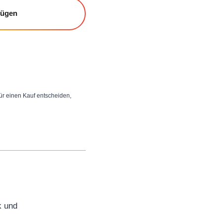
fügen
 für einen Kauf entscheiden,
k und