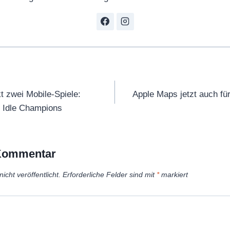
tion
 zwei Mobile-Spiele:
Apple Maps jetzt auch fü
d Idle Champions
 Kommentar
icht veröffentlicht.
Erforderliche Felder sind mit
*
markiert