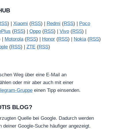
HUB
RSS
) |
Xiaomi
(
RSS
) |
Redmi
(
RSS
) |
Poco
ePlus
(
RSS
) |
Oppo
(
RSS
) |
Vivo
(
RSS
) |
) |
Motorola
(
RSS
) |
Honor
(
RSS
) |
Nokia
(
RSS
)
pple
(
RSS
) |
ZTE
(
RSS
)
ischen Weg über eine E-Mail an
hlen oder mir aber auch mit einer
elegram-Gruppe
einen Tipp einsenden.
DTIS BLOG?
rzugten Quelle bei Google. Dadurch werden
in deiner Google-Suche häufiger angezeigt.