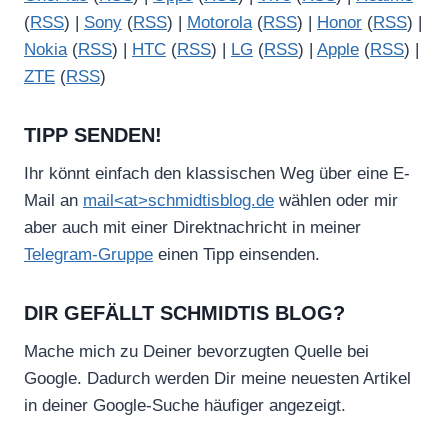
(
RSS
) |
Sony
(
RSS
) |
Motorola
(
RSS
) |
Honor
(
RSS
) |
Nokia
(
RSS
) |
HTC
(
RSS
) |
LG
(
RSS
) |
Apple
(
RSS
) |
ZTE
(
RSS
)
TIPP SENDEN!
Ihr könnt einfach den klassischen Weg über eine E-
Mail an
mail<at>schmidtisblog.de
wählen oder mir
aber auch mit einer Direktnachricht in meiner
Telegram-Gruppe
einen Tipp einsenden.
DIR GEFÄLLT SCHMIDTIS BLOG?
Mache mich zu Deiner bevorzugten Quelle bei
Google. Dadurch werden Dir meine neuesten Artikel
in deiner Google-Suche häufiger angezeigt.