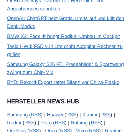
OLED-Displays: Warum 120 Hertz nicht vor
Augenbrennen schützen
OpenAI: ChatGPT hebt Gratis-Limits auf und killt den
Denk-Modus
BMW X2: Facelift bringt Radikal-Umbau im Cockpit
Tesla HW3: FSD v14 Lite droht Autopilot-Rechner zu
grillen
Samsung Galaxy S26 FE: Pressebilder & Sparzwang
zwingt zum Chip-Mix
BYD: Rekord-Export rettet Bilanz vor China-Fiasko
HERSTELLER NEWS-HUB
Samsung
(
RSS
) |
Huawei
(
RSS
) |
Xiaomi
(
RSS
) |
Redmi
(
RSS
) |
Poco
(
RSS
) |
Nothing
(
RSS
) |
OnePlus
(
RSS
) |
Oppo
(
RSS
) |
Vivo
(
RSS
) |
Realme