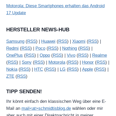
Motorola: Diese Smartphones erhalten das Android
17 Update
HERSTELLER NEWS-HUB
Samsung
(
RSS
) |
Huawei
(
RSS
) |
Xiaomi
(
RSS
) |
Redmi
(
RSS
) |
Poco
(
RSS
) |
Nothing
(
RSS
) |
OnePlus
(
RSS
) |
Oppo
(
RSS
) |
Vivo
(
RSS
) |
Realme
(
RSS
) |
Sony
(
RSS
) |
Motorola
(
RSS
) |
Honor
(
RSS
) |
Nokia
(
RSS
) |
HTC
(
RSS
) |
LG
(
RSS
) |
Apple
(
RSS
) |
ZTE
(
RSS
)
TIPP SENDEN!
Ihr könnt einfach den klassischen Weg über eine E-
Mail an
mail<at>schmidtisblog.de
wählen oder mir
aber auch mit einer Direktnachricht in meiner